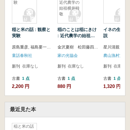
験
近代農学の
始祖横井時
敬
稲と米の話 : 観察と
稲のことは稲にきけ
イネの生長 :
実験
: 近代農学の始祖横
説
井時敬
原島重彦, 福島要一共著
金沢夏樹 松田藤四郎 編著
星川清親 著
童話春秋社
家の光協会
農山漁村文化
新刊
在庫なし
新刊
在庫なし
新刊
在庫なし
古書
1 点
古書
1 点
古書
1 点
2,200 円
880 円
1,320 円
最近見た本
稲と米の話