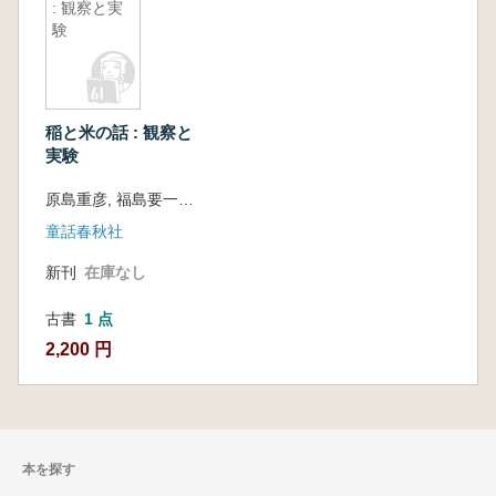
: 観察と実
験
稲と米の話 : 観察と
実験
原島重彦, 福島要一共著
童話春秋社
新刊
在庫なし
古書
1 点
2,200 円
本を探す