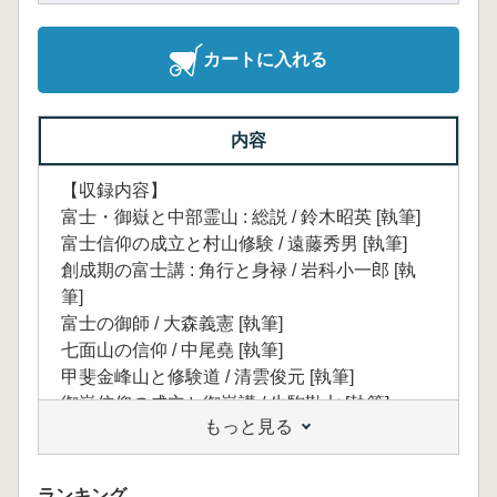
カートに入れる
内容
【収録内容】
富士・御嶽と中部霊山 : 総説 / 鈴木昭英 [執筆]
富士信仰の成立と村山修験 / 遠藤秀男 [執筆]
創成期の富士講 : 角行と身禄 / 岩科小一郎 [執
筆]
富士の御師 / 大森義憲 [執筆]
七面山の信仰 / 中尾堯 [執筆]
甲斐金峰山と修験道 / 清雲俊元 [執筆]
御嶽信仰の成立と御嶽講 / 生駒勘七 [執筆]
もっと見る
近世御嶽信仰の実態 / 宮田登 [執筆]
木曾御嶽の霊神碑 / 児玉允 [執筆]
秋葉山の信仰 / 武井正弘 [執筆]
ランキング