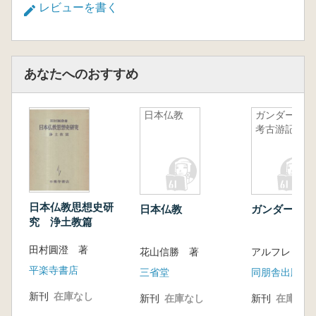
レビューを書く
あなたへのおすすめ
日本仏教
ガンダーラ
考古游記
日本仏教思想史研
日本仏教
ガンダーラ考
究 浄土教篇
田村圓澄 著
花山信勝 著
平楽寺書店
三省堂
同朋舎出版
新刊
在庫なし
新刊
在庫なし
新刊
在庫なし