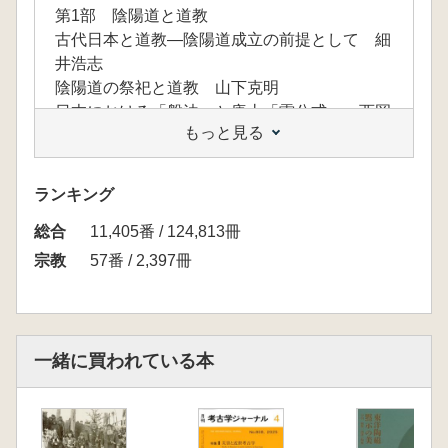
第1部 陰陽道と道教
古代日本と道教―陰陽道成立の前提として 細
井浩志
陰陽道の祭祀と道教 山下克明
日本における「盤法」と唐土「雷公式」 西岡
もっと見る
芳文
道教の反閉と陰陽道の反閇 松本浩一
【コラム】道教の方術 松本浩一
ランキング
【座談会】道教と陰陽道の関係をいかに研究す
総合
るか 西岡芳文・山下克明・細井浩志・松本浩
11,405番 / 124,813冊
一/土屋昌明(司会)
宗教
57番 / 2,397冊
第2部 神道と道教
中世神道における道教受容―特に鎌倉時代の両
部・伊勢神道書について 伊藤聡
【コラム】神道に残る道教文献―『老子述義』
一緒に買われている本
『北斗経』『修真九転丹道図』を中心に 松下
道信
平安時代の蓍亀占について 奈良場勝
【コラム】陰陽五行説と中世神道論―附・『東