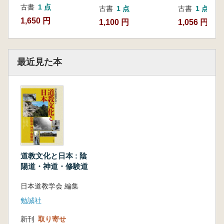
古書
1 点
古書
1 点
古書
1 点
1,650 円
1,100 円
1,056 円
最近見た本
道教文化と日本 : 陰
陽道・神道・修験道
日本道教学会 編集
勉誠社
新刊
取り寄せ