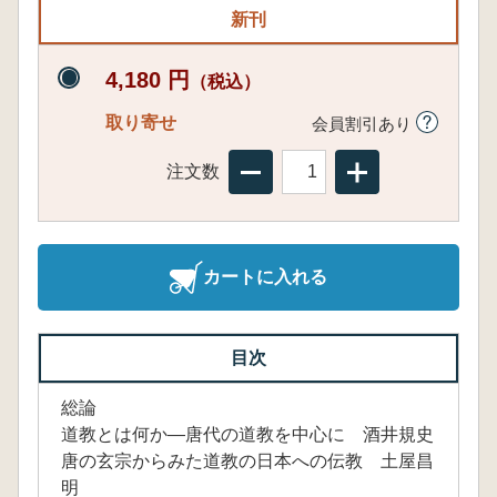
新刊
4,180 円
（税込）
取り寄せ
会員割引あり
注文数
カートに入れる
目次
総論
道教とは何か―唐代の道教を中心に 酒井規史
唐の玄宗からみた道教の日本への伝教 土屋昌
明