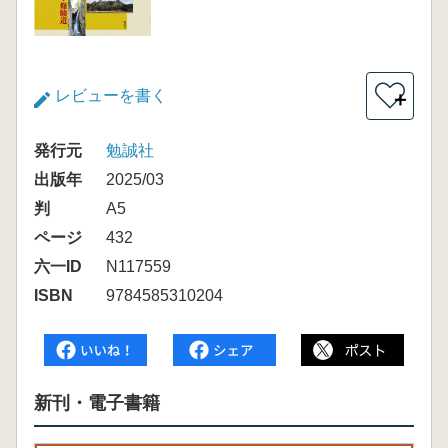
レビューを書く
＋
発行元
勉誠社
出版年
2025/03
判
A5
ページ
432
六一ID
N117559
ISBN
9784585310204
新刊・電子書籍