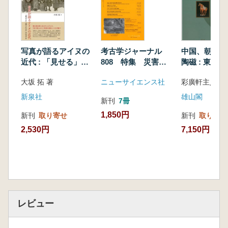
家秘伝』小考 原克昭
平田篤胤と道教の洞天思想 森瑞枝・土屋昌明
第3部 修験道と道教
道教と山岳信仰・修験道 鈴木正崇
写真が語るアイヌの
考古学ジャーナル
中国、朝鮮、
修験道と道教―英彦山修験にみられる道教的要
近代 : 「見せる」
808 特集 災害と
陶磁 : 東洋陶
「見られる」のはざ
近世考古学
の美
素の分析から 須永敬
大坂 拓 著
ニューサイエンス社
彩廣軒主人 
ま
山岳修験遺跡に見る道教思想の影響 山本義孝
新泉社
雄山閣
中国の山岳信仰―名山への巡礼と峰への遊行
新刊
7冊
土屋昌明
1,850円
新刊
取り寄せ
新刊
取り寄せ
第4部 混淆する道教文化
2,530円
7,150円
唐代密教史における道教的要素が存在する経典
の成立背景について 岩崎日出男
諸教混淆と中世社会―福神・狐憑き・陰陽師
芳澤元
展望 和製尸解譚の軌跡 中前正志
三教一致説の展開―儒仏道から『先代旧事本紀
レビュー
大成経』の儒仏神へ 石井公成