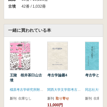
古墳
42番 / 1,032冊
一緒に買われている本
王陵 桜井茶臼山古
考古学論叢4
考古学と文
墳
橿原考古学研究所附属博物館
関西大学文学部考古学研究室
新刊
在庫なし
新刊
取り寄せ
新刊
在庫なし
11,000円