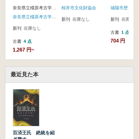
成果から
奈良県立橿原考古学研究所附属博物館 編
桜井市文化財協会
城陽市歴史民
奈良県立橿原考古学研究所附属博物館
新刊
在庫なし
新刊
在庫なし
新刊
在庫なし
古書
1 点
704 円
古書
4 点
1,267 円~
最近見た本
百済王氏 絶統を紹