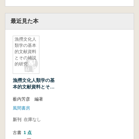
最近見た本
漁撈文化人
類学の基本
的文献資料
とその補説
的研究
漁撈文化人類学の基
本的文献資料とその
補説的研究
薮内芳彦 編著
風間書房
新刊
在庫なし
古書
1 点