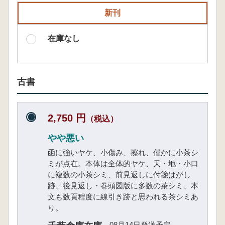
新刊
在庫なし
古書
2,750 円
（税込）
やや悪い
函に強いヤケ、小傷み、擦れ、僅かに小茶シ
ミが点在。本体は全体的ヤケ、天・地・小口
に複数の小茶シミ、前見返しに付箋はがし
跡、後見返し・巻頭図版に多数の茶シミ、本
文も数頁程度に線引き跡と思われる茶シミあ
り。
08月14日発送予定