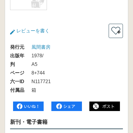
レビューを書く
＋
発行元
風間書房
出版年
1978/
判
A5
ページ
8+744
六一ID
N117721
付属品
箱
新刊・電子書籍