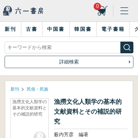
0
新刊
古書
中国書
韓国書
電子書籍
詳細検索
新刊
民俗・民族
漁撈文化人類学の基本的
漁撈文化人類学の
基本的文献資料と
文献資料とその補説的研
その補説的研究
究
薮内芳彦 編著