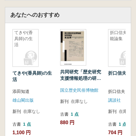
あなたへのおすすめ
てきや(香
折口信夫芸
具師)の生
能論集
活
共同研究「歴史研究
てきや(香具師)の生
折口信夫芸能
支援情報処理の研
活
究」
国立歴史民俗博物館
添田知道
雄山閣出版
講談社
新刊
在庫なし
新刊
在庫なし
新刊
在庫なし
古書
1 点
880 円
古書
1 点
古書
1 点
1,100 円
704 円