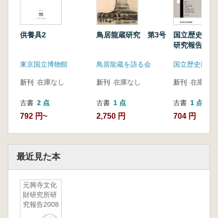
供養具2
鳥居龍蔵研究 第3号
国立歴史民俗
研究報告第5
東京国立博物館
鳥居龍蔵を語る会
国立歴史民
新刊
在庫なし
新刊
在庫なし
新刊
在庫なし
古書
2 点
古書
1 点
古書
1 点
792 円~
2,750 円
704 円
最近見た本
元興寺文化
財研究所研
究報告2008