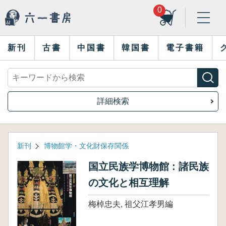
0
新刊
古書
中国書
韓国書
電子書籍
詳細検索
新刊
博物館学・文化財保存関係
国立民族学博物館 : 諸民族
の文化と相互理解
梅棹忠夫, 祖父江孝男編