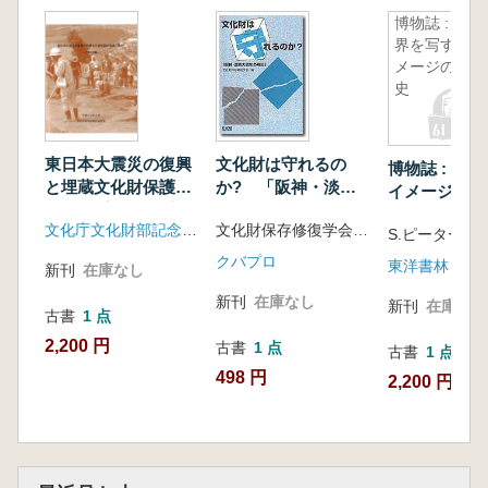
博物誌 : 世
界を写すイ
メージの歴
史
文化財は守れるの
東日本大震災の復興
博物誌 : 世
か? 「阪神・淡路
と埋蔵文化財保護の
イメージの歴
大震災を検証」
取組(報告) 行政対
文化財保存修復学会/編
文化庁文化財部記念物課
応編
S.ピーター・
クバプロ
東洋書林
新刊
在庫なし
新刊
在庫なし
新刊
在庫なし
古書
1 点
2,200 円
古書
1 点
古書
1 点
498 円
2,200 円