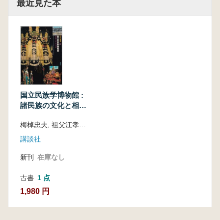
最近見た本
国立民族学博物館 :
諸民族の文化と相互
理解
梅棹忠夫, 祖父江孝男編
講談社
新刊
在庫なし
古書
1 点
1,980 円