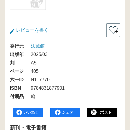
レビューを書く
＋
発行元
法藏館
出版年
2025/03
判
A5
ページ
405
六一ID
N117770
ISBN
9784831877901
付属品
箱
新刊・電子書籍