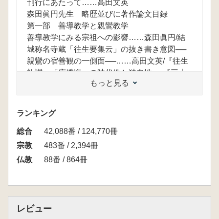
刊行にあたって……高田文英
森田眞円先生 略歴並びに著作論文目録
第一部 善導教学と親鸞教学
善導教学にみる宗祖への影響……森田眞円/結
城称名寺蔵「往生要集云」の抜き書き意図──
親鸞の宿善観の一側面──……高田文英/『往生
礼讃』「広懺悔」の時代性と独自性──『三十
もっと見る
巻仏名経』の懺悔文との比較から──……内田
准心/東陽圓月著『散善義三心釈弁定録』の解
説と翻刻(一)……東光直也/新しい証果論への疑
ランキング
問……谷治 暁/善導における罪理解──滅罪に
総合
注目して──……眞田慶慧/親鸞筆『観無量寿経
42,088番 / 124,770冊
註』『阿弥陀経註』の文献学的研究(一)──『観
宗教
483番 / 2,394冊
無量寿経』の本文とその異本註記の依用本を中
仏教
88番 / 864冊
心として──……深見慧隆/〈エッセイ〉森田先
生に学んだ真宗の教義と実践──龍谷大学での
講義を受けた卒業生として──……藤原慶哉
第二部 真宗の伝道実践
レビュー
看護者による浄土教的対応についての一試