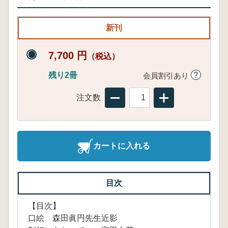
新刊
7,700 円
（税込）
残り2冊
会員割引あり
注文数
カートに入れる
目次
【目次】
口絵 森田眞円先生近影