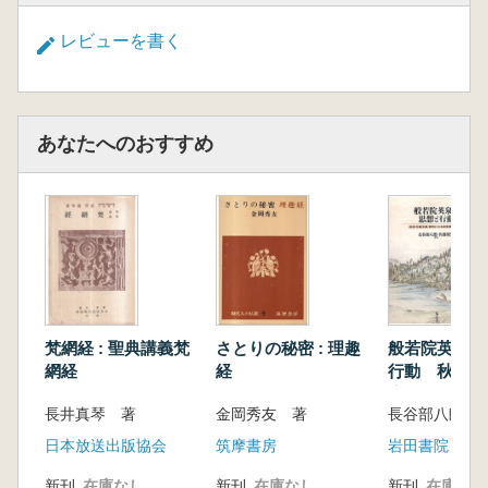
論……森田眞円/〈研究ノート〉宗教の社会的
実践に関する浄土真宗の基本的立場──新しい
レビューを書く
「領解文」を契機とする親鸞教義の倫理性への
考察──……藤丸智雄/阿闍世の救いから考察す
る対人支援の基本姿勢……武田慶之/無縁社会
あなたへのおすすめ
における墓と真宗……西村慶哉/〈エッセイ〉
救いと救いに出遇った後の生きる意味……竹本
了悟/自宅参り考──地域性とその展望──……那
須公昭/国際伝道と女性──戦前における日系ア
メリカ人二世への伝道とその受容例──……釋
氏真澄
執筆者紹介
梵網経 : 聖典講義梵
さとりの秘密 : 理趣
般若院英泉の
網経
経
行動 秋田「
庫」資料にみ
長井真琴 著
金岡秀友 著
修験の世界
日本放送出版協会
筑摩書房
岩田書院
新刊
在庫なし
新刊
在庫なし
新刊
在庫なし