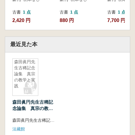
古書
1 点
古書
1 点
古書
1 点
2,420 円
880 円
7,700 円
最近見た本
森田眞円先
生古稀記念
論集 真宗
の教学と実
践
森田眞円先生古稀記
念論集 真宗の教学
と実践
森田眞円先生古稀記念論集刊行会 編集
法藏館