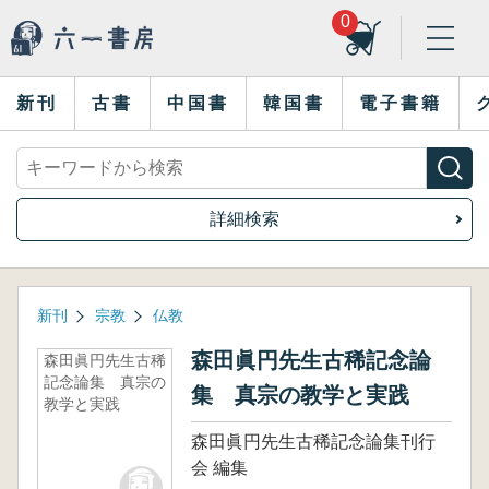
0
新刊
古書
中国書
韓国書
電子書籍
詳細検索
新刊
宗教
仏教
森田眞円先生古稀記念論
森田眞円先生古稀
記念論集 真宗の
集 真宗の教学と実践
教学と実践
森田眞円先生古稀記念論集刊行
会 編集