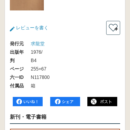
レビューを書く
＋
発行元
求龍堂
出版年
1976/
判
B4
ページ
255+67
六一ID
N117800
付属品
箱
新刊・電子書籍