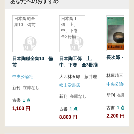
あなたへのおすすめ
日本陶磁全
日本陶工
集10 備前
傳 上、
中、下巻
全3冊揃
長次郎・光悦
日本陶磁全集10 備
日本陶工傳 上、
前
中、下巻 全3冊揃
林屋晴三 責
中央公論社
大西林五郎 藤井理伯 編
中央公論社
松山堂書店
新刊
在庫なし
新刊
在庫なし
新刊
在庫なし
古書
1 点
古書
1 点
1,100 円
古書
1 点
2,200 円
8,800 円