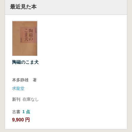
最近見た本
陶磁のこま犬
本多静雄 著
求龍堂
新刊
在庫なし
古書
1 点
9,900 円