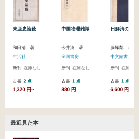
東亜史論藪
中国物理雑識
日鮮清の文化
和田清 著
今井湊 著
藤塚鄰 著
生活社
全国書房
中文館書店
新刊
在庫なし
新刊
在庫なし
新刊
在庫なし
古書
2 点
古書
1 点
古書
1 点
1,320 円~
880 円
6,600 円
最近見た本