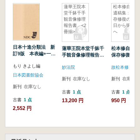
蓮華王院本
松本修自氏
堂千躰千手
遺稿集 : 保
観音像修理
存修復の昨
報告書 <2
日から明日
冊揃>
へ
日本十進分類法 新
蓮華王院本堂千躰千
松本修自氏遺稿
訂9版 本表編+一般
手観音像修理報告
保存修復の昨
補助表・相関編
書 <2冊揃>
明日へ
もり きよし編
妙法院
日本図書館協会
新刊
在庫なし
新刊
在庫なし
新刊
在庫なし
古書
1 点
古書
1 点
古書
1 点
13,200 円
950 円
2,552 円