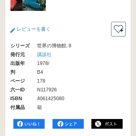
レビューを書く
＋
シリーズ
世界の博物館, 8
発行元
講談社
出版年
1978/
判
B4
ページ
178
六一ID
N117926
ISBN
4061425080
付属品
箱