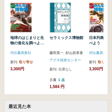
地球のはじまりと生
セラミックス博物館
日本列島の自
物の進化を調べよ
べよう 地震
う 恐竜の出現・人
み・大地のな
河出書房新社
藤田英一, 杉山昌章著
河出書房新社
類へのあゆみ
アグネ技術センター
新刊
取り寄せ
新刊
取り寄せ
3,300円
3,300円
新刊
在庫なし
古書
1 点
1,584 円
最近見た本