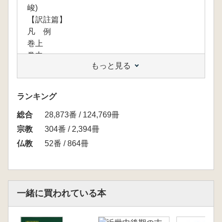
峻)
【訳註篇】
凡 例
巻上
巻中
もっと見る
巻下(一心戒文を造り承和の皇帝に達して別当
藤原大納言に上り寺家の伝戒を成弁する文)
参考文献
ランキング
あとがき
総合
執筆者一覧
28,873番 / 124,769冊
【附録】
宗教
304番 / 2,394冊
人名表記対照表
仏教
52番 / 864冊
『伝述一心戒文』関連年表
一緒に買われている本