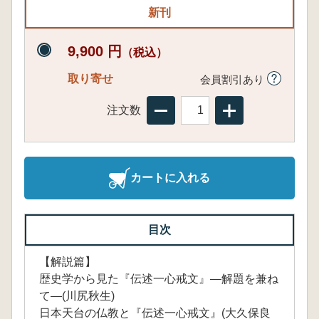
新刊
9,900 円
（税込）
取り寄せ
会員割引あり
注文数
カートに入れる
目次
【解説篇】
歴史学から見た『伝述一心戒文』―解題を兼ね
て―(川尻秋生)
日本天台の仏教と『伝述一心戒文』(大久保良