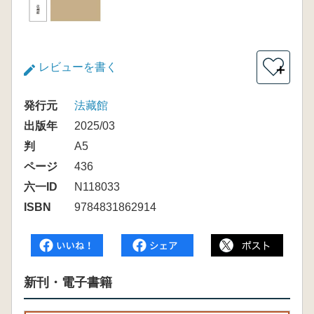
レビューを書く
＋
発行元
法藏館
出版年
2025/03
判
A5
ページ
436
六一ID
N118033
ISBN
9784831862914
新刊・電子書籍