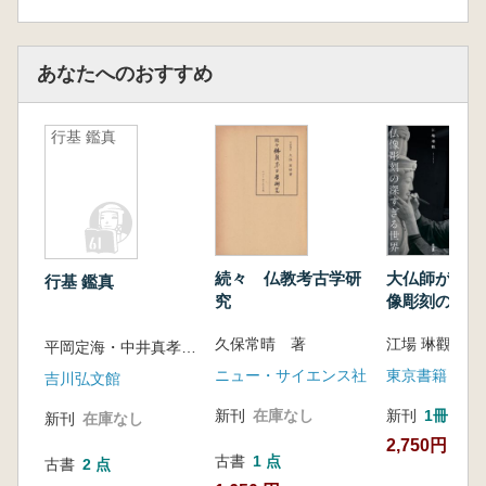
あなたへのおすすめ
行基 鑑真
続々 仏教考古学研
大仏師が教え
行基 鑑真
究
像彫刻の深す
界
久保常晴 著
江場 琳觀 著
平岡定海・中井真孝 編
ニュー・サイエンス社
東京書籍
吉川弘文館
新刊
在庫なし
新刊
1冊
新刊
在庫なし
2,750円
古書
1 点
古書
2 点