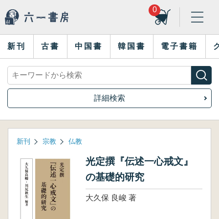
0
新刊
古書
中国書
韓国書
電子書籍
詳細検索
新刊
宗教
仏教
光定撰『伝述一心戒文』
の基礎的研究
大久保 良峻 著