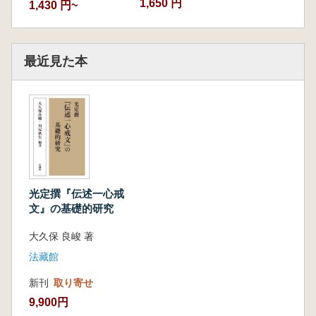
1,650 円
1,430 円~
最近見た本
光定撰『伝述一心戒
文』の基礎的研究
大久保 良峻 著
法藏館
新刊
取り寄せ
9,900円