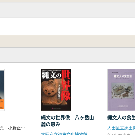
縄文の世界像 八ヶ岳山
縄文人の食
麓の恵み
小川忠博 写真 小野正文 堤隆 監修
大田区立郷土
大阪府立弥生文化博物館