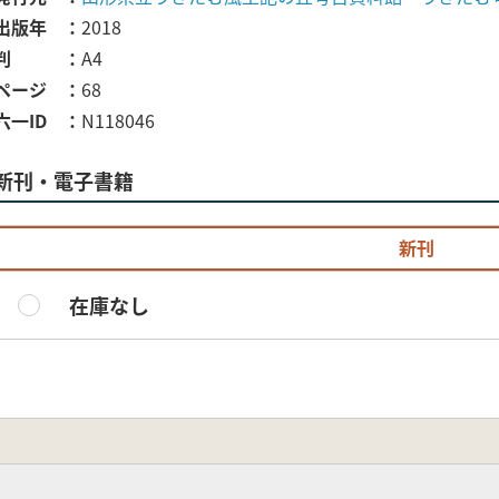
出版年
2018
判
A4
ページ
68
六一ID
N118046
新刊・電子書籍
新刊
在庫なし