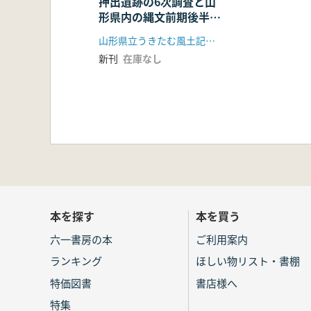
押出遺跡の6次調査と山
形県内の縄文前期後半の
世界
山形県立うきたむ風土記の丘考古資料館 うきたむ考古の会
新刊
在庫なし
本を探す
本を買う
六一書房の本
ご利用案内
ランキング
ほしい物リスト・書棚
特価図書
書店様へ
特集