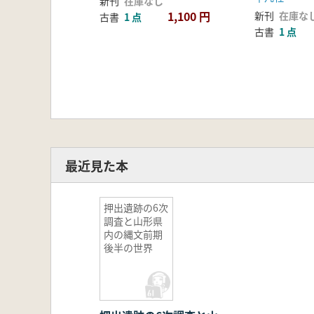
新刊
在庫なし
1,100 円
新刊
在庫な
古書
1 点
古書
1 点
最近見た本
押出遺跡の6次
調査と山形県
内の縄文前期
後半の世界