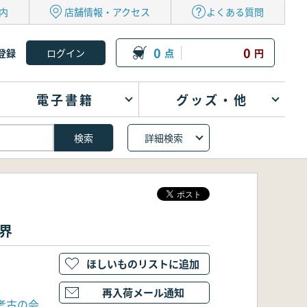
内
店舗情報・アクセス
よくある質問
0
0
登録
点
円
電子書籍
グッズ・他
詳細検索
界
ほしいものリストに追加
再入荷メール通知
考古の会