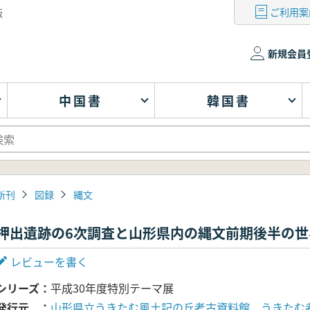
ご利用案
版
新規会員
中国書
韓国書
新刊
図録
縄文
押出遺跡の6次調査と山形県内の縄文前期後半の世
レビューを書く
シリーズ
平成30年度特別テーマ展
発行元
山形県立うきたむ風土記の丘考古資料館 うきたむ