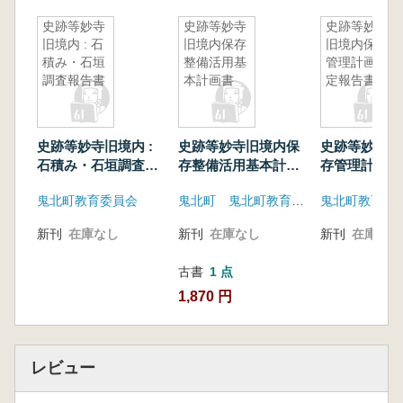
史跡等妙寺
史跡等妙寺
史跡等妙寺
旧境内 : 石
旧境内保存
旧境内保存
積み・石垣
整備活用基
管理計画策
調査報告書
本計画書
定報告書
史跡等妙寺旧境内 :
史跡等妙寺旧境内保
史跡等妙寺旧
石積み・石垣調査報
存整備活用基本計画
存管理計画策
告書
書
書
鬼北町教育委員会
鬼北町 鬼北町教育委員会
鬼北町教育委
新刊
在庫なし
新刊
在庫なし
新刊
在庫なし
古書
1 点
1,870 円
レビュー