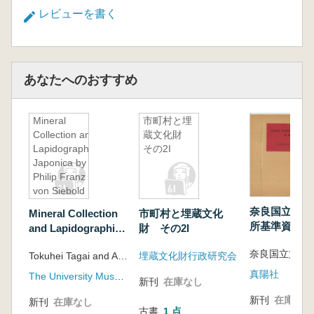
レビューを書く
あなたへのおすすめ
Mineral
市町村と埋
Collection and
蔵文化財
Lapidographia
その2I
Japonica by
Philip Franz
von Siebold
奈良国立文化
Mineral Collection
市町村と埋蔵文化
所基準資料4
and Lapidographia
財 その2I
Japonica by Philip
奈良国立文化
Tokuhei Tagai and Akiko Mikouchi
埋蔵文化財行政研究会
Franz von Siebold
真陽社
The University Museum The University of Tokyo
新刊
在庫なし
新刊
在庫なし
新刊
在庫なし
古書
1 点