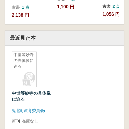
古書
2 点
1,100 円
古書
1 点
1,056 円~
2,138 円
最近見た本
中世等妙寺
の具体像に
迫る
中世等妙寺の具体像
に迫る
鬼北町教育委員会(愛媛県)
新刊
在庫なし