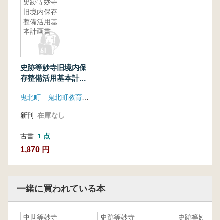
史跡等妙寺
旧境内保存
整備活用基
本計画書
史跡等妙寺旧境内保
存整備活用基本計画
書
鬼北町 鬼北町教育委員会
新刊
在庫なし
古書
1 点
1,870 円
一緒に買われている本
中世等妙寺
史跡等妙寺
史跡等妙寺