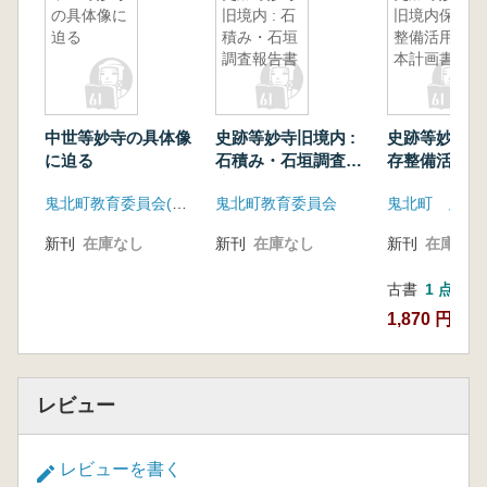
の具体像に
旧境内 : 石
旧境内保存
迫る
積み・石垣
整備活用基
調査報告書
本計画書
中世等妙寺の具体像
史跡等妙寺旧境内 :
史跡等妙寺旧
に迫る
石積み・石垣調査報
存整備活用基
告書
書
鬼北町教育委員会(愛媛県)
鬼北町教育委員会
新刊
在庫なし
新刊
在庫なし
新刊
在庫なし
古書
1 点
1,870 円
レビュー
レビューを書く