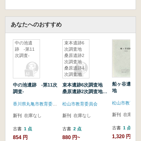
あなたへのおすすめ
中の池遺
束本遺跡6
跡 -第11
次調査地
次調査-
桑原遺跡2
次調査地
桑原遺跡4
次調査地
船ヶ谷遺跡 
中の池遺跡 -第11次
束本遺跡6次調査地
地
調査-
桑原遺跡2次調査地
桑原遺跡4次調査地
香川県丸亀市教育委員会 元興寺文化財研究所
松山市教育委員会
新刊
在庫なし
新刊
在庫なし
新刊
在庫なし
古書
1 点
古書
1 点
古書
2 点
1,320 円
854 円
880 円~