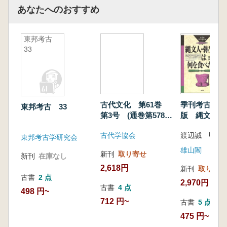
あなたへのおすすめ
東邦考古
33
古代文化 第61巻
季刊考古学 
東邦考古 33
第3号 (通巻第578
版 縄文人・
号)
は何を食べた
古代学協会
渡辺誠 甲元真
東邦考古学研究会
雄山閣
新刊
取り寄せ
新刊
在庫なし
2,618円
新刊
取り寄せ
古書
2 点
2,970円
古書
4 点
498 円~
712 円~
古書
5 点
475 円~