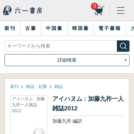
0
新刊
古書
中国書
韓国書
電子書籍
詳細検索
新刊
雑誌・紀要
雑誌
アイハヌム : 加藤九祚一人
アイハヌム : 加藤
九祚一人雑誌
雑誌2012
2012
加藤九祚 編訳