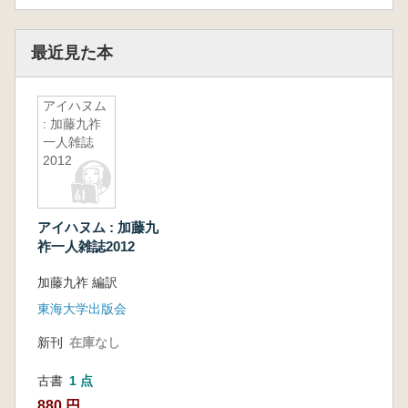
最近見た本
アイハヌム
: 加藤九祚
一人雑誌
2012
アイハヌム : 加藤九
祚一人雑誌2012
加藤九祚 編訳
東海大学出版会
新刊
在庫なし
古書
1 点
880 円