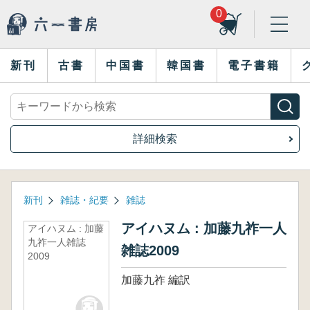
0
新刊
古書
中国書
韓国書
電子書籍
詳細検索
新刊
雑誌・紀要
雑誌
アイハヌム : 加藤九祚一人
アイハヌム : 加藤
九祚一人雑誌
雑誌2009
2009
加藤九祚 編訳