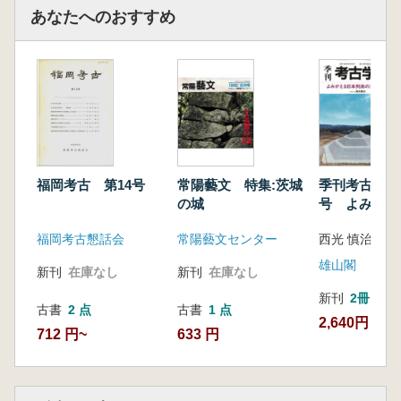
あなたへのおすすめ
福岡考古 第14号
常陽藝文 特集:茨城
季刊考古学 第
の城
号 よみがえ
列島の古墳時
福岡考古懇話会
常陽藝文センター
西光 慎治 編
雄山閣
新刊
在庫なし
新刊
在庫なし
新刊
2冊
古書
2 点
古書
1 点
2,640円
712 円~
633 円