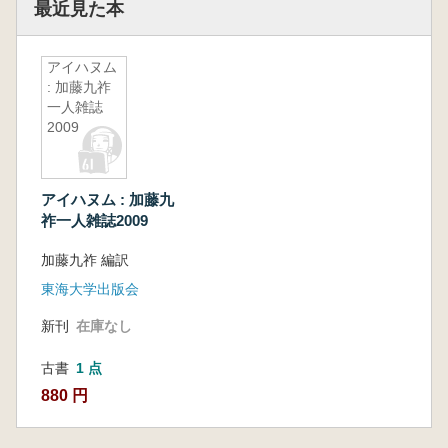
最近見た本
アイハヌム
: 加藤九祚
一人雑誌
2009
アイハヌム : 加藤九
祚一人雑誌2009
加藤九祚 編訳
東海大学出版会
新刊
在庫なし
古書
1 点
880 円