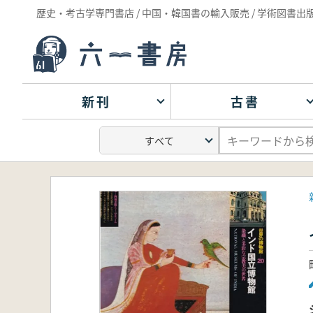
歴史・考古学専門書店 / 中国・韓国書の輸入販売 / 学術図書出
新刊
古書