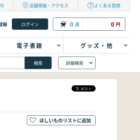
内
店舗情報・アクセス
よくある質問
0
0
登録
点
円
電子書籍
グッズ・他
詳細検索
ほしいものリストに追加