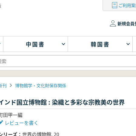
ご利用案
版
新規会員
中国書
韓国書
新刊
博物館学・文化財保存関係
インド国立博物館 : 染織と多彩な宗教美の世界
町田甲一編
レビューを書く
シリーズ
世界の博物館, 20