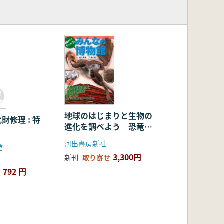
地球のはじまりと生物の
財修理 : 特
進化を調べよう 恐竜の
出現・人類へのあゆみ
河出書房新社
館
3,300円
新刊
取り寄せ
792 円