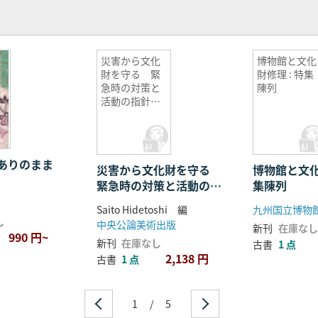
災害から文化
博物館と文化
財を守る 緊
財修理 : 特集
急時の対策と
陳列
活動の指針
全文英語版
ありのまま
災害から文化財を守る
博物館と文化
緊急時の対策と活動の指
集陳列
針 全文英語版
Saito Hidetoshi 編
九州国立博物
し
中央公論美術出版
新刊
在庫なし
990 円~
新刊
在庫なし
古書
1 点
2,138 円
古書
1 点
1
/
5