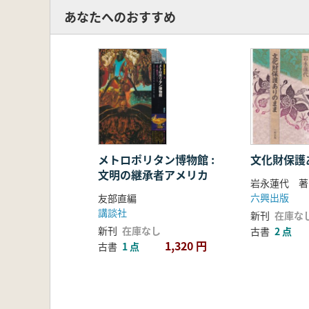
あなたへのおすすめ
メトロポリタン博物館 :
文化財保護
文明の継承者アメリカ
岩永蓮代 著
六興出版
友部直編
講談社
新刊
在庫な
新刊
在庫なし
古書
2 点
1,320 円
古書
1 点