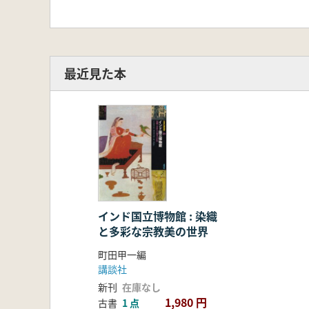
最近見た本
インド国立博物館 : 染織
と多彩な宗教美の世界
町田甲一編
講談社
新刊
在庫なし
1,980 円
古書
1 点