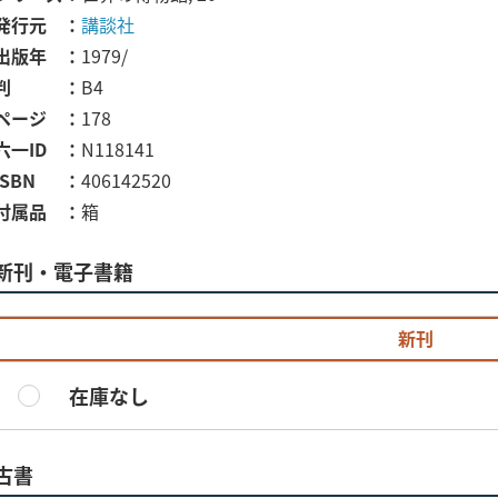
発行元
講談社
出版年
1979/
判
B4
ページ
178
六一ID
N118141
ISBN
406142520
付属品
箱
新刊・電子書籍
新刊
在庫なし
古書