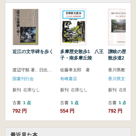
近江の文学碑を歩く
多摩歴史散歩1 八王
讃岐の歴史と
子・南多摩丘陵
散歩道2 : 
地区
渡辺守順 著、日比野渥美 写真
佐藤孝太郎 著
香川県教育委
国書刊行会
有峰書店
香川県文化財
新刊
在庫なし
新刊
在庫なし
新刊
在庫なし
古書
1 点
古書
1 点
古書
1 点
792 円
554 円
792 円
最近見た本