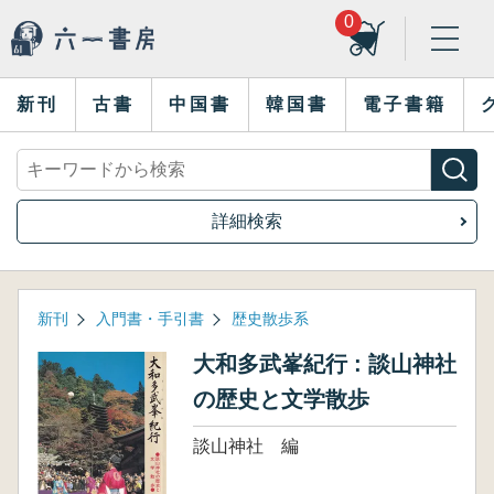
0
新刊
古書
中国書
韓国書
電子書籍
詳細検索
新刊
入門書・手引書
歴史散歩系
大和多武峯紀行 : 談山神社
の歴史と文学散歩
談山神社 編