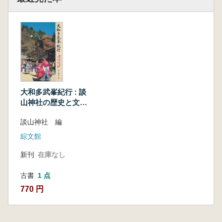
大和多武峯紀行 : 談
山神社の歴史と文学
散歩
談山神社 編
綜文館
新刊
在庫なし
古書
1 点
770 円