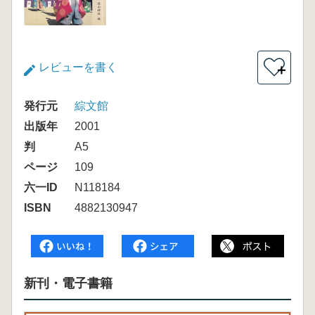
レビューを書く
＋
発行元
綜文館
出版年
2001
判
A5
ページ
109
六一ID
N118184
ISBN
4882130947
新刊・電子書籍