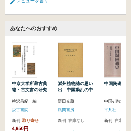
レビューを書く
あなたへのおすすめ
中京大学所蔵古典
満州植物誌の思い
中国陶磁通史
籍・古文書の研究
出 中国動乱の中に
近年新収蔵貴重資料
て
柳沢昌紀 編
野田光蔵
とその周辺
汲古書院
風間書房
平凡社
新刊
取り寄せ
新刊
在庫なし
新刊
在庫なし
4,950円