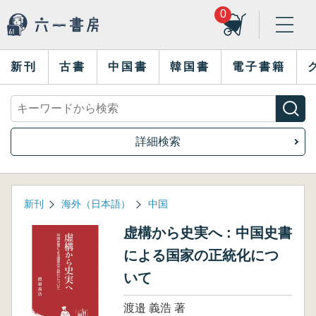
0
新刊
古書
中国書
韓国書
電子書籍
詳細検索
新刊
海外（日本語）
中国
虚構から史実へ : 中国史書
による国家の正統化につ
いて
渡邉 義浩 著