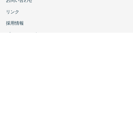
お問い合わせ
リンク
採用情報
プライバシーポリシー
特定商取引に関する表示
copyrightc2020 Rokuichi Shobo All Right Reserved.