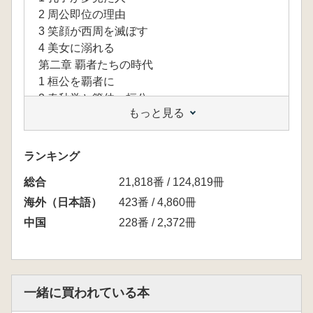
2 周公即位の理由
3 笑顔が西周を滅ぼす
4 美女に溺れる
第二章 覇者たちの時代
1 桓公を覇者に
2 春秋学と管仲・桓公
もっと見る
3 春秋学と文公
4 管仲物語の形成
第三章 孔子伝説の展開
ランキング
1 魯の政治に関わる
総合
2 放浪する孔子
21,818番 / 124,819冊
3 経典と教団
海外（日本語）
423番 / 4,860冊
4 『荘子』の孔子物語
中国
228番 / 2,372冊
第四章 物語による経書解釈
1 韓非と『韓非子』
2 物語の奪い合い
3 韓嬰と『韓詩外伝』
一緒に買われている本
4 儒教の普及を目指す