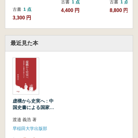
古書
1 点
古書
1 点
古書
1 点
4,400 円
8,800 円
3,300 円
最近見た本
虚構から史実へ : 中
国史書による国家の
正統化について
渡邉 義浩 著
早稲田大学出版部