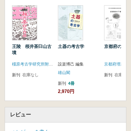
第五章 『春秋』を書き継ぐ
1 物語から史伝へ
2 国家と君主の正統性
3 「春秋家」
4 名を記す
第六章 儒教と史学
1 『尚書』を受け継ぐ
王陵 桜井茶臼山古
土器の考古学
京都府の7世
2 漢の賛美と王莽の否定
墳
3 二つの予言
橿原考古学研究所附属博物館
設楽博己 編集
4 正統の表現
おわりに―史学の自立と国家の正統性
雄山閣
新刊
在庫なし
新刊
在庫なし
1 史料批判とその限界
新刊
4冊
2 欧陽脩と正史
2,970円
レビュー