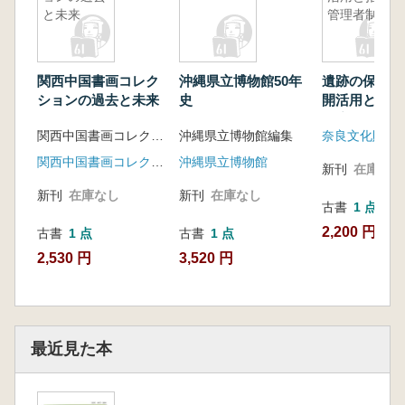
と未来
管理者制度
関西中国書画コレク
沖縄県立博物館50年
遺跡の保存管
ションの過去と未来
史
開活用と指定
制度
関西中国書画コレクション研究会編
沖縄県立博物館編集
奈良文化財研
関西中国書画コレクション研究会
沖縄県立博物館
新刊
在庫なし
新刊
在庫なし
新刊
在庫なし
古書
1 点
2,200 円
古書
1 点
古書
1 点
2,530 円
3,520 円
最近見た本