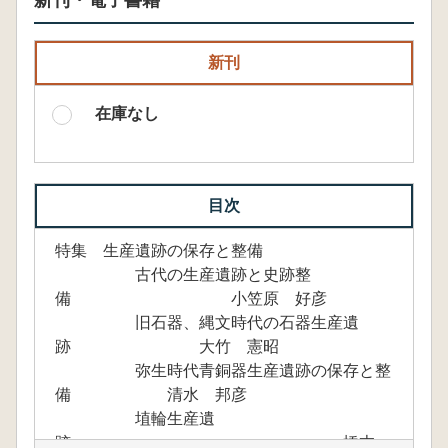
新刊・電子書籍
新刊
在庫なし
目次
特集 生産遺跡の保存と整備
古代の生産遺跡と史跡整
備 小笠原 好彦
旧石器、縄文時代の石器生産遺
跡 大竹 憲昭
弥生時代青銅器生産遺跡の保存と整
備 清水 邦彦
埴輪生産遺
跡 橋本