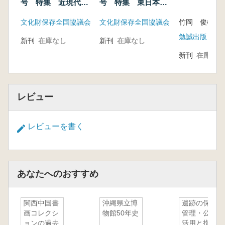
ぶ 鈴木 重治
号 特集 近現代遺
号 特集 東日本の
跡の保存と活用
世界文化遺産の現状
白谷朋世さんと陵墓研
文化財保存全国協議会
文化財保存全国協議会
竹岡 俊樹 著
と課題
究 松田 度
勉誠出版
【口絵解説】
新刊
在庫なし
新刊
在庫なし
瀬戸内の製塩遺
新刊
在庫なし
跡 岩﨑 郁
実
レビュー
レビューを書く
あなたへのおすすめ
関西中国書
沖縄県立博
遺跡の保存
画コレクシ
物館50年史
管理・公開
ョンの過去
活用と指定