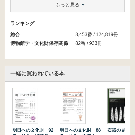
もっと見る
博文
製塩遺跡の保存と整
備 岩﨑 郁実
ランキング
古代製鉄遺跡の保存・整備・活用
総合
-滋賀県の製鉄遺跡を中心
8,453番 / 124,819冊
に- 大道 和人
博物館学・文化財保存関係
82番 / 933冊
古代の瓦生産遺跡の保存と整備
-史跡宗吉瓦窯跡を中心
に- 塩冶 琢磨
日本磁器発祥の地
一緒に買われている本
有田における窯業関連遺跡の保
存と整備 村上 伸之
【本の紹介】
小野昭著『ドナウの考古
学』 勅使河原 彰
【追悼】
先輩・石部正志さんを偲
明日への文化財 92
明日への文化財 88
石器の見方