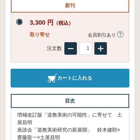
新刊
3,300 円
（税込）
取り寄せ
会員割引あり
注文数
カートに入れる
目次
増補改訂版「道教美術の可能性」に寄せて 土
屋昌明
座談会「道教美術研究の新展開」 鈴木健郎×
齋藤龍一×土屋昌明