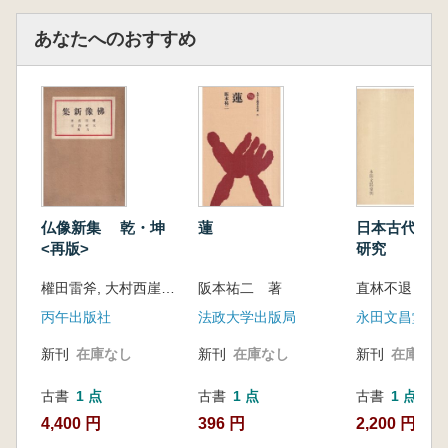
あなたへのおすすめ
仏像新集 乾・坤
蓮
日本古代仏教
<再版>
研究
權田雷斧, 大村西崖 共著
阪本祐二 著
直林不退 著
丙午出版社
法政大学出版局
永田文昌堂
新刊
在庫なし
新刊
在庫なし
新刊
在庫なし
古書
1 点
古書
1 点
古書
1 点
4,400 円
396 円
2,200 円