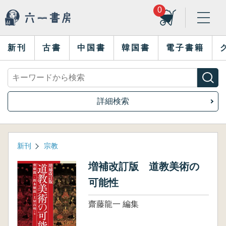
0
新刊
古書
中国書
韓国書
電子書籍
詳細検索
新刊
宗教
増補改訂版 道教美術の
可能性
齋藤龍一 編集