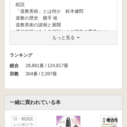
総説
「道教美術」とは何か 鈴木健郎
道教の歴史 横手 裕
道教美術の諸相と展開
漢代銅鏡にみえる神話および道教の図像につい
もっと見る
て 李 凇
道教美術における文字の問題 土屋昌明
道教像のすがたとひろがり―南北朝～唐時代
ランキング
齋藤龍一
総合
中世道教の法服と法具 田中文雄
28,881番 / 124,817冊
唐宋時代の道教絵画 酒井規史
宗教
304番 / 2,397冊
水陸会における道教的要素 高志 緑
中国絵画と道教―宋元時代を中心として 宮崎
法子
明清小説の版画に見える道教神―三清と如意
一緒に買われている本
山下一夫
道壇と神画 丸山 宏
日・韓訓読
日本における受容と融合
シンポジウ
日本の君王、道士法を崇めず―古代日本におけ