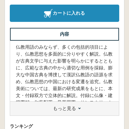
カートに入れる
内容
仏教用語のみならず、多くの包括的項目によ
り、仏教思想を多面的に分りやすく解説。仏教
が古典文学に与えた影響を明らかにするととも
に、広範な古典の中から適切な用例を採録。膨
大な中国古典を博捜して漢訳仏教語の語源を求
め、仏教思想の中国における変遷を追究。仏教
美術については、最新の研究成果をもとに、本
文・付録双方で立体的に解説。付録に仏像・建
築図解、伽藍配置、曼茶羅図、サンスクリット
もっと見る
語解説、地図、年表など。また索引を付す。
ランキング