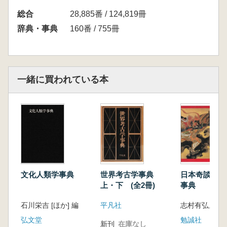
総合
28,885番 / 124,819冊
辞典・事典
160番 / 755冊
一緒に買われている本
文化人類学事典
世界考古学事典
日本奇談逸話
上・下 (全2冊)
事典
石川栄吉 [ほか] 編
平凡社
志村有弘, 松本
弘文堂
勉誠社
新刊
在庫なし