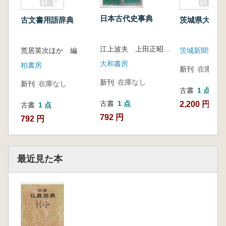
日本古代史事典
古文書用語辞典
茨城県大百科
江上波夫 上田正昭 佐伯有清 編
荒居英次ほか 編
茨城新聞社
大和書房
柏書房
新刊
在庫なし
新刊
在庫なし
新刊
在庫なし
古書
1 点
古書
1 点
2,200 円
古書
1 点
792 円
792 円
最近見た本