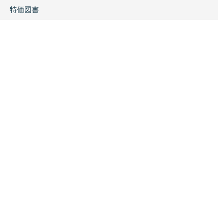
特価図書
特集
書店様へ
著者ログイン
会社案内
お問い合わせ
リンク
採用情報
プライバシーポリシー
特定商取引に関する表示