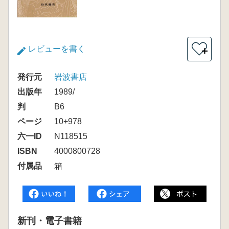
レビューを書く
＋
発行元
岩波書店
出版年
1989/
判
B6
ページ
10+978
六一ID
N118515
ISBN
4000800728
付属品
箱
新刊・電子書籍