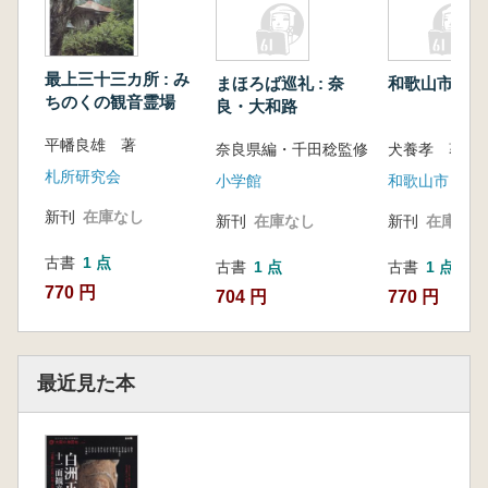
最上三十三カ所 : み
まほろば巡礼 : 奈
和歌山市の万
ちのくの観音霊場
良・大和路
平幡良雄 著
奈良県編・千田稔監修
犬養孝 著
札所研究会
小学館
和歌山市
新刊
在庫なし
新刊
在庫なし
新刊
在庫なし
古書
1 点
古書
1 点
古書
1 点
770 円
704 円
770 円
最近見た本