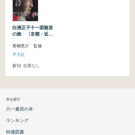
白洲正子十一面観音
の旅 〈京都・近
江・若狭・信州・美
青柳恵介 監修
濃篇〉
平凡社
新刊
在庫なし
本を探す
六一書房の本
ランキング
特価図書