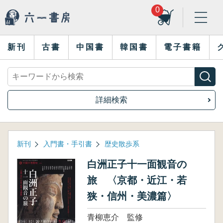
0
新刊
古書
中国書
韓国書
電子書籍
詳細検索
新刊
入門書・手引書
歴史散歩系
白洲正子十一面観音の
旅 〈京都・近江・若
狭・信州・美濃篇〉
青柳恵介 監修