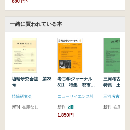
880 円~
一緒に買われている本
埴輪研究会誌 第28
考古学ジャーナル
三河考古 第
号
811 特集 都市遺
特集 土生田
跡の保存と活用
生追悼論文集
埴輪研究会
ニューサイエンス社
三河考古刊行
新刊
在庫なし
新刊
2冊
新刊
在庫なし
1,850円