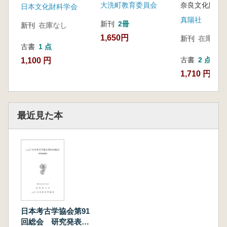
大洗町教育委員会
奈良文化財研
発表資料集
日本文化財科学会
真陽社
新刊
2冊
新刊
在庫なし
1,650円
新刊
在庫なし
古書
1 点
古書
2 点
1,100 円
1,710 円~
最近見た本
日本考古学協会第91
回総会 研究発表要