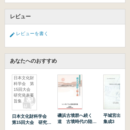
レビュー
レビューを書く
あなたへのおすすめ
日本文化財
科学会 第
15回大会
研究発表要
旨集
磯浜古墳群へ続く
平城宮出土墨
日本文化財科学会
道 古墳時代の陸水
集成3
第15回大会 研究発
の道 シンポジウム
表要旨集