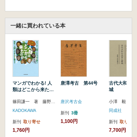
一緒に買われている本
マンガでわかる! 人
唐澤考古 第44号
古代大和の王
類はどこから来たの
城
か ようこそ、人類
篠田謙一 著 藤野リョウ イラスト
唐沢考古会
小澤 毅 著
700万年の旅へ! 君
は、「人間」ってな
KADOKAWA
同成社
新刊
3冊
んだと思う?
1,100円
新刊
取り寄せ
新刊
取り寄せ
1,760円
7,700円