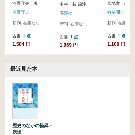
河野守夫 著
とその役割
中村一枝 編注
河野守夫
有斐閣アカデ
寿郎社
新刊
在庫なし
新刊
在庫なし
新刊
在庫なし
古書
1 点
古書
1 点
古書
1 点
1,584 円
1,100 円
1,069 円
最近見た本
歴史のなかの怪異・
妖怪