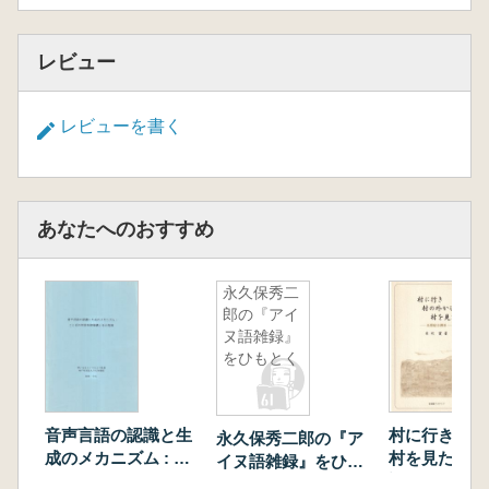
レビュー
レビューを書く
あなたへのおすすめ
永久保秀二
郎の『アイ
ヌ語雑録』
をひもとく
音声言語の認識と生
村に行き村の
永久保秀二郎の『ア
成のメカニズム : こ
村を見た : 
イヌ語雑録』をひも
とばの時間制御機構
調査
とく