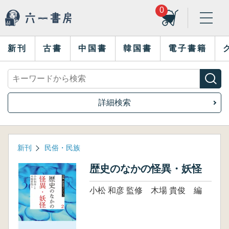
0
新刊
古書
中国書
韓国書
電子書籍
詳細検索
新刊
民俗・民族
歴史のなかの怪異・妖怪
小松 和彦 監修 木場 貴俊 編