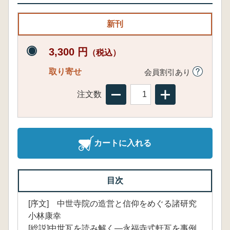
新刊
3,300 円
（税込）
取り寄せ
会員割引あり
注文数
カートに入れる
目次
[序文] 中世寺院の造営と信仰をめぐる諸研究
小林康幸
[総説]中世瓦を読み解く―永福寺式軒瓦を事例