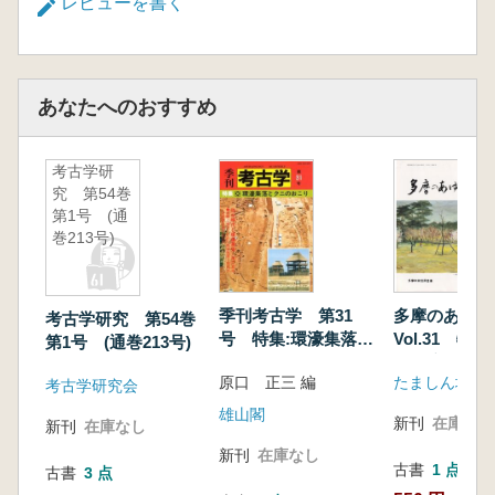
レビューを書く
あなたへのおすすめ
考古学研
究 第54巻
第1号 (通
巻213号)
季刊考古学 第31
多摩のあゆみ
考古学研究 第54巻
号 特集:環濠集落と
Vol.31 特
第1号 (通巻213号)
クニのおこり
た多摩の平安
原口 正三 編
たましん地域
考古学研究会
雄山閣
新刊
在庫なし
新刊
在庫なし
新刊
在庫なし
古書
1 点
古書
3 点