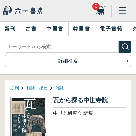
0
新刊
古書
中国書
韓国書
電子書籍
詳細検索
新刊
雑誌・紀要
雑誌
瓦から探る中世寺院
中世瓦研究会 編集