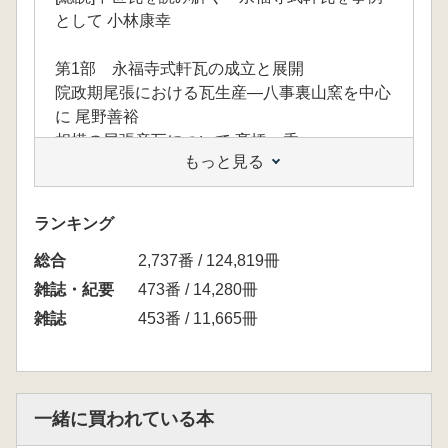
として 小林康幸
第1部 永福寺式軒瓦の成立と展開
院政期尾張における瓦生産―八事裏山窯を中心
に 尾野善裕
相模の尾張産瓦について 髙橋 香
もっと見る
伊豆・願成就院跡と周辺遺跡の中世瓦―北条氏
本拠地の様相 池谷初恵
武蔵の永福寺式瓦―軒瓦と平・丸瓦などから
ランキング
石川安司
総合
常陸の永福寺式軒瓦とその周辺 比毛君男
2,737番 / 124,819冊
雑誌・紀要
473番 / 14,280冊
第2部 武士の寺院造営と信仰
雑誌
453番 / 11,665冊
三浦氏関連中世寺院の考古学的考察 大澤伸啓
武士本拠の仏像造立―威信財としての仏像とそ
の機能 渡邊浩貴
武士の経塚造営 水口由紀子
一緒に買われている本
横須賀・満願寺の仏像と三浦一族―寺院創建と