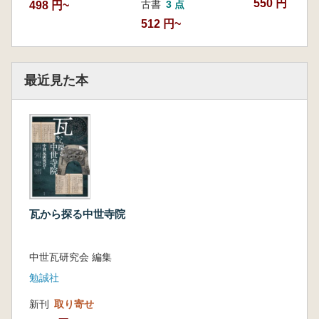
550 円
古書
3 点
498 円~
512 円~
最近見た本
瓦から探る中世寺院
中世瓦研究会 編集
勉誠社
新刊
取り寄せ