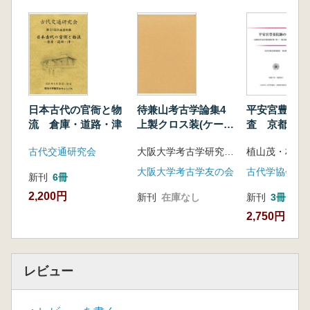
本尊の造立 大澤慶子
中世武蔵武士と墳墓 落合義明
【コラム】学芸員と特別展―神奈川県立歴史博
物館 特別展「永福寺と鎌倉御家人」顛末記
渡邊浩貴
第3部 深化する中世瓦の研究
日本古代の官衙と物
待兼山考古学論集4
平安宮豊楽院
源姓足利氏の造寺活動と瓦 足立佳代
流 倉庫・道路・津
上製クロス装(ケース
査 京都市中
満願寺遺跡と薬王寺遺跡―三浦一族ゆかりの寺
入り)
楽廻中町 聖
古代交通研究会
大阪大学考古学研究室 編
植山茂・村野
院と瓦 中三川 昇
会第2次発掘
【コラム】永福寺―瓦の生産地はどこか 菊川
大阪大学考古学友の会
新刊
6冊
泉
2,200円
新刊
在庫なし
新刊
3冊
屋根瓦からみえる永福寺の姿 芦田淳一
2,750円
【コラム】土器研究からみた中世瓦 押木弘己
中三川昇さんの逝去を悼む 小林康幸
あとがき 小林康幸
レビュー