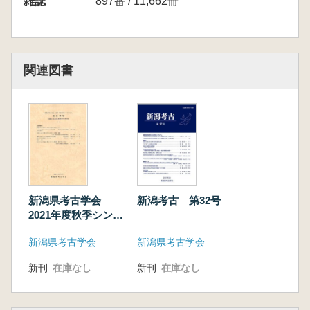
雑誌
897番 / 11,662冊
関連図書
新潟県考古学会
新潟考古 第32号
2021年度秋季シンポ
ジウム発表要旨「遺
新潟県考古学会
新潟県考古学会
跡から読み取る新潟
県の内水面交通」
新刊
在庫なし
新刊
在庫なし