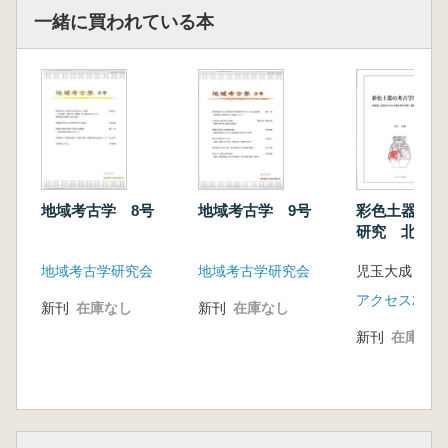
一緒に買われている本
地域考古学 8号
地域考古学 9号
彩色土器の考
研究 北海道
北における縄
地域考古学研究会
地域考古学研究会
児玉大成 著
中期〜後期前
心に
アクセス21出
新刊
在庫なし
新刊
在庫なし
新刊
在庫なし