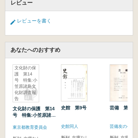
レビュー
レビューを書く
あなたへのおすすめ
文化財の保
護 第14
号 特集:小
笠原諸島文
化財調査報
告
史館 第9号
芸備 第10集
文化財の保護 第14
号 特集:小笠原諸島
文化財調査報告
史館同人
芸備友の会
東京都教育委員会
新刊
在庫なし
新刊
在庫なし