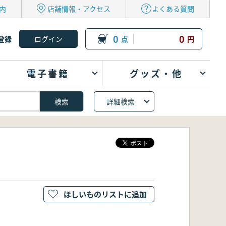
内
店舗情報・アクセス
よくある質問
0
0
登録
点
円
電子書籍
グッズ・他
詳細検索
ほしいものリストに追加