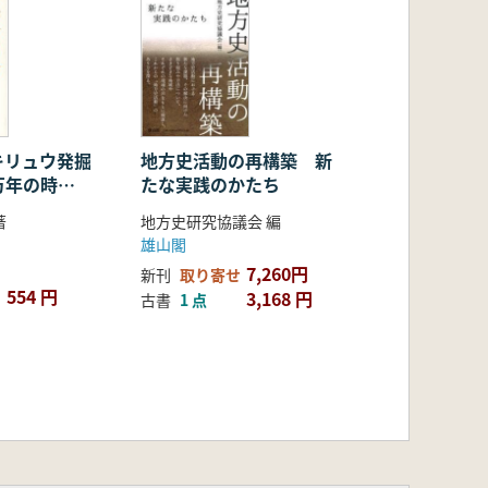
キリュウ発掘
地方史活動の再構築 新
00万年の時を
たな実践のかたち
クビナガリュ
著
地方史研究協議会 編
雄山閣
7,260円
新刊
取り寄せ
554 円
3,168 円
古書
1 点