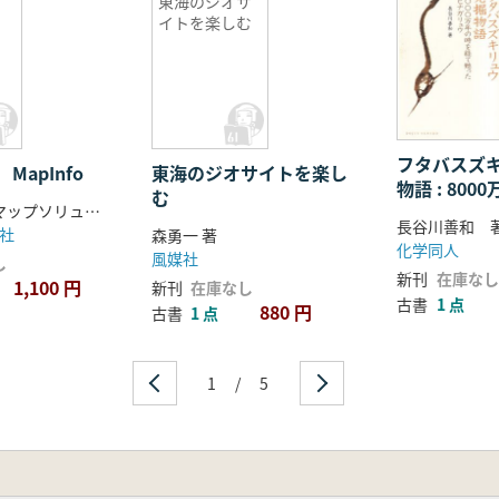
う
東海のジオサ
イトを楽しむ
フタバスズ
MapInfo
東海のジオサイトを楽し
物語 : 80
む
新田芙美子, マップソリューション研究会 著
経て甦った
長谷川善和 
社
森勇一 著
ウ
化学同人
風媒社
し
新刊
在庫なし
1,100 円
新刊
在庫なし
古書
1 点
880 円
古書
1 点
1
/
5