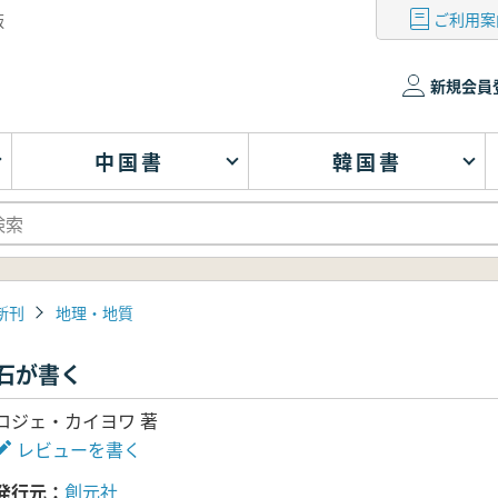
ご利用案
版
新規会員
中国書
韓国書
新刊
地理・地質
石が書く
ロジェ・カイヨワ 著
レビューを書く
発行元
創元社