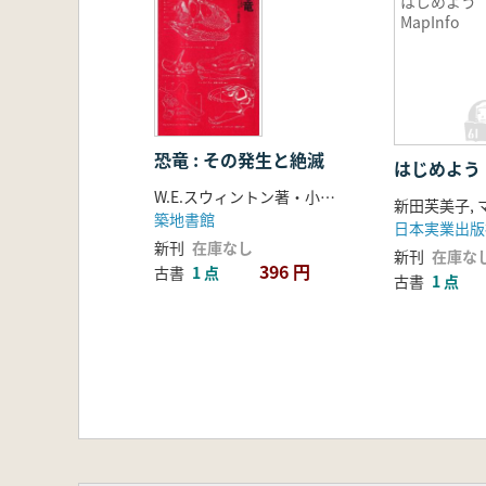
はじめよ
MapInfo
恐竜 : その発生と絶滅
はじめよう 
W.E.スウィントン著・小畠郁生訳
築地書館
日本実業出版
新刊
在庫なし
新刊
在庫な
396 円
古書
1 点
古書
1 点