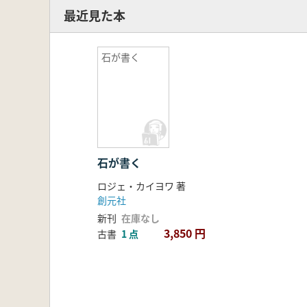
最近見た本
石が書く
石が書く
ロジェ・カイヨワ 著
創元社
新刊
在庫なし
3,850 円
古書
1 点