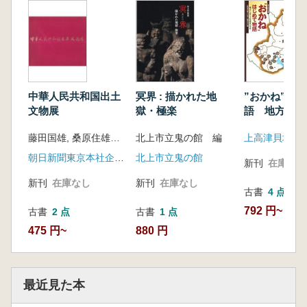
”おかね”は
中華人民共和国出土
冥界 : 描かれた地
語 地方にお
文物展
獄・極楽
代銭貨の受容
藤田国雄, 桑原住雄 編
北上市立鬼の館 編
朝日新聞東京本社企画部
北上市立鬼の館
新刊
在庫なし
新刊
在庫なし
新刊
在庫なし
古書
4 点
792 円~
古書
2 点
古書
1 点
475 円~
880 円
最近見た本