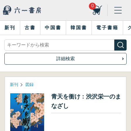
0
新刊
古書
中国書
韓国書
電子書籍
詳細検索
新刊
図録
青天を衝け : 渋沢栄一のま
なざし