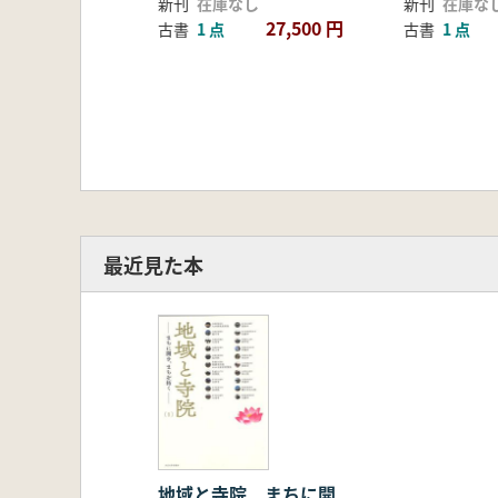
新刊
在庫なし
新刊
在庫な
27,500 円
古書
1 点
古書
1 点
最近見た本
地域と寺院 まちに開