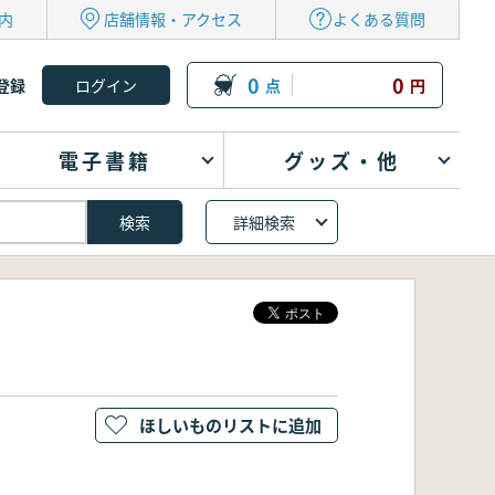
内
店舗情報・アクセス
よくある質問
0
0
登録
点
円
電子書籍
グッズ・他
詳細検索
ほしいものリストに追加