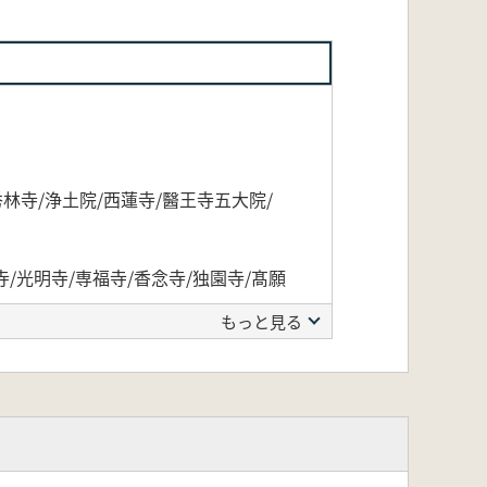
林寺/浄土院/西蓮寺/醫王寺五大院/
寺/光明寺/専福寺/香念寺/独園寺/髙願
もっと見る