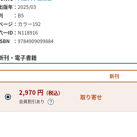
出版年
2025/03
判
B5
ページ
カラー192
六一ID
N118916
ISBN
9784909099884
新刊・電子書籍
新刊
2,970 円
（税込）
取り寄せ
会員割引あり