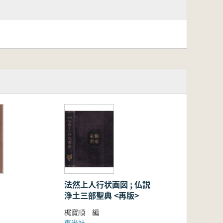
法然上人行状画図 ; 仏説
浄土三部聖典 <再版>
梶寶順 編
東光社