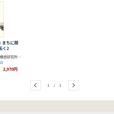
: まちに開
拓く2
大正大学地域構想研究所・BSR推進センター 編著
会
2,970円
1
/
1