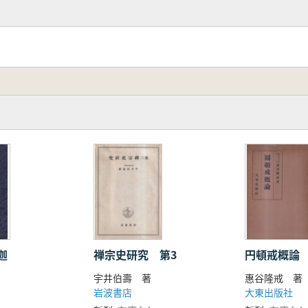
迦
禅宗史研究 第3
円頓戒概論
宇井伯壽 著
惠谷隆戒 著
岩波書店
大東出版社