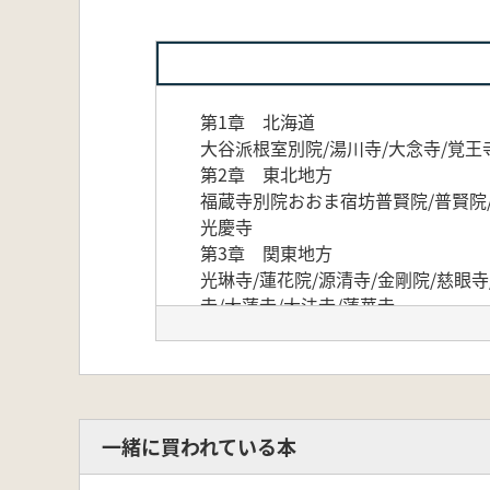
第1章 北海道
大谷派根室別院/湯川寺/大念寺/覚王
第2章 東北地方
福蔵寺別院おおま宿坊普賢院/普賢院/
光慶寺
第3章 関東地方
光琳寺/蓮花院/源清寺/金剛院/慈眼寺
寺/大蓮寺/大法寺/蓮華寺
第4章 北陸地方
金寶寺/極楽寺/乗圓寺/如来寺
一緒に買われている本