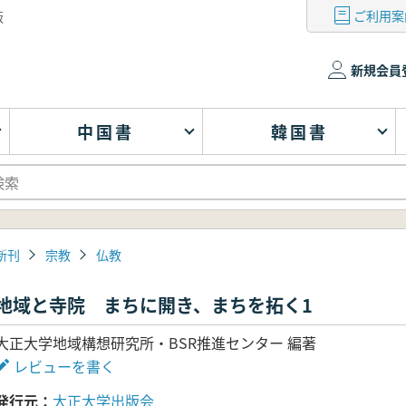
ご利用案
版
新規会員
中国書
韓国書
新刊
宗教
仏教
地域と寺院 まちに開き、まちを拓く1
大正大学地域構想研究所・BSR推進センター 編著
レビューを書く
発行元
大正大学出版会