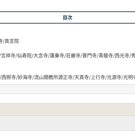
目次
寺/真言院
吉祥寺/仙寿院/大念寺/蓮乗寺/荘厳寺/普門寺/青龍寺/西光寺/秀
/西照寺/妙海寺/流山開教所源正寺/天真寺/上行寺/光源寺/光明