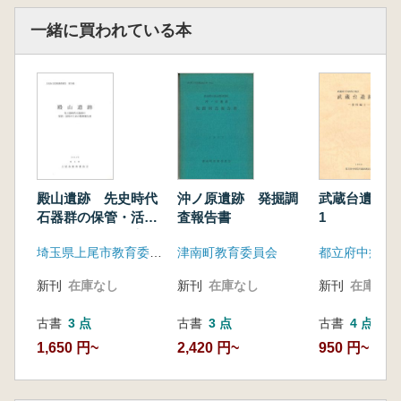
一緒に買われている本
殿山遺跡 先史時代
沖ノ原遺跡 発掘調
武蔵台遺跡2
石器群の保管・活用
査報告書
1
のための整理報告書
埼玉県上尾市教育委員会
津南町教育委員会
新刊
在庫なし
新刊
在庫なし
新刊
在庫なし
古書
3 点
古書
3 点
古書
4 点
1,650 円~
2,420 円~
950 円~