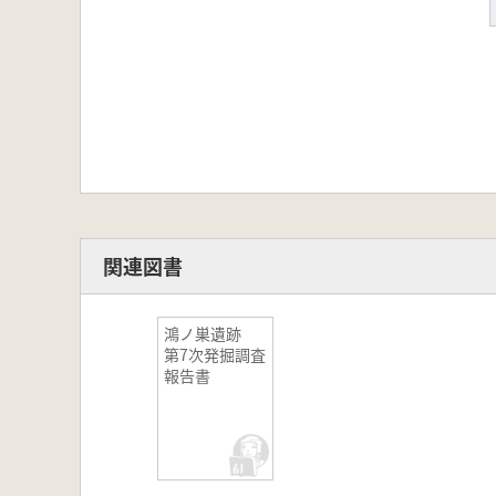
関連図書
鴻ノ巣遺跡
第7次発掘調査
報告書