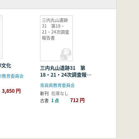
三内丸山遺跡
31 第18・
21・24次調査
報告書
仰文化
三内丸山遺跡31 第
18・21・24次調査報告
市教育委員会
書
青森県教育委員会
3,850 円
新刊
在庫なし
712 円
古書
1 点