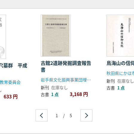
穴
8
古館2遺跡発掘調査報告
鳥海山の信
穴墓群 平成
書
秋田県にかほ
岩手県文化振興事業団埋蔵文化財センター
新刊
在庫なし
教育委員会
新刊
在庫なし
古書
1 点
し
3,168 円
古書
1 点
633 円
1
/
5