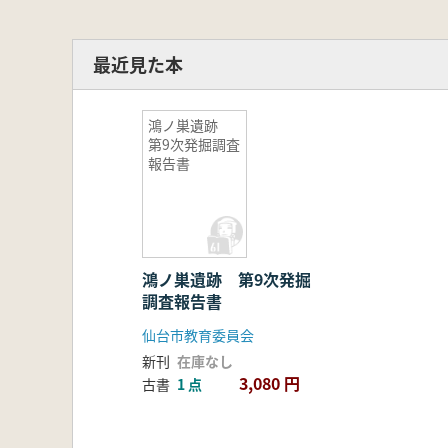
最近見た本
鴻ノ巣遺跡
第9次発掘調査
報告書
鴻ノ巣遺跡 第9次発掘
調査報告書
仙台市教育委員会
新刊
在庫なし
3,080 円
古書
1 点