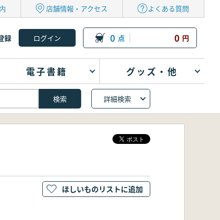
内
店舗情報・アクセス
よくある質問
0
0
登録
点
円
電子書籍
グッズ・他
詳細検索
ほしいものリストに追加