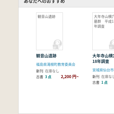
あなたへのおすすめ
観音山遺跡
大年寺山横
墓群 平成1
年調査
観音山遺跡
大年寺山横
18年調査
福島県滝根町教育委員会
宮城県仙台市
新刊
在庫なし
2,200 円~
新刊
在庫な
古書
3 点
古書
1 点