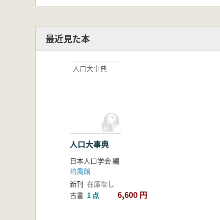
最近見た本
人口大事典
人口大事典
日本人口学会 編
培風館
新刊
在庫なし
6,600 円
古書
1 点