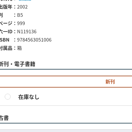
出版年
2002
判
B5
ページ
999
六一ID
N119136
ISBN
9784563051006
付属品
箱
新刊・電子書籍
新刊
在庫なし
古書