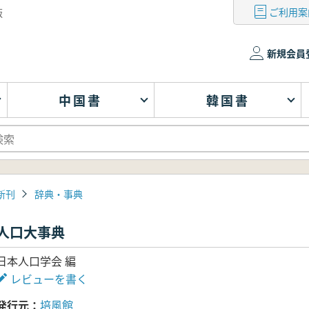
ご利用案
版
新規会員
中国書
韓国書
新刊
辞典・事典
人口大事典
日本人口学会 編
レビューを書く
発行元
培風館