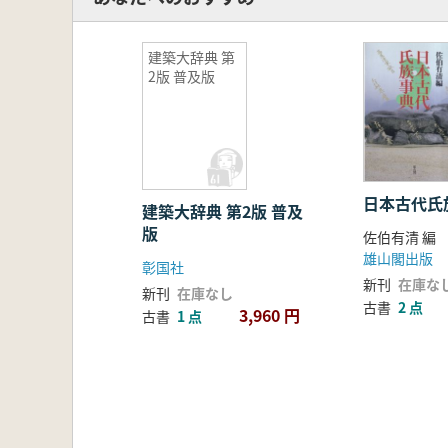
建築大辞典 第
2版 普及版
日本古代氏
建築大辞典 第2版 普及
版
佐伯有清 編
雄山閣出版
彰国社
新刊
在庫な
新刊
在庫なし
古書
2 点
3,960 円
古書
1 点