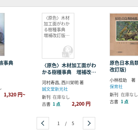
〈原色〉木材
加工面がわか
る樹種事典
増補改訂版
289種の樹種
ごとに硬さや
色、匂いなど
の特徴をわか
族事典
原色日本鳥類図鑑
〈原色〉木材加工面がわ
りやすく解説
改訂版)
かる樹種事典 増補改訂
版 289種の樹種ごとに硬
小林桂助 著
河村寿昌, 西川栄明 著
さや色、匂いなどの特徴
保育社
し
誠文堂新光社
をわかりやすく解説
1,320 円~
新刊
在庫なし
新刊
在庫なし
古書
1 点
2,200 円
古書
1 点
1
/
5