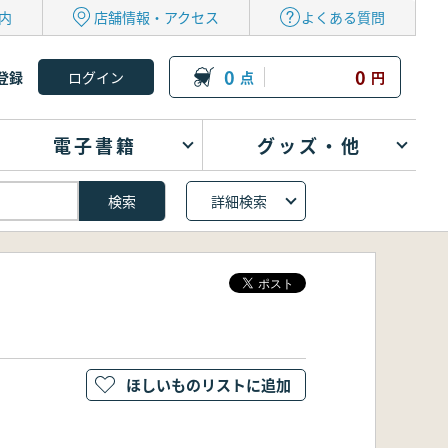
内
店舗情報・アクセス
よくある質問
0
0
登録
点
円
電子書籍
グッズ・他
詳細検索
ほしいものリストに追加