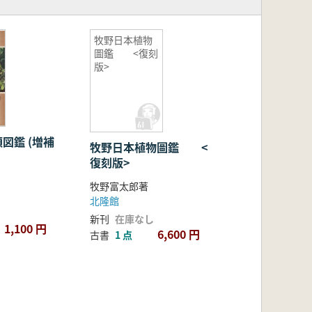
牧野日本植物
圖鑑 <復刻
版>
 (増補
牧野日本植物圖鑑 <
復刻版>
牧野富太郎著
北隆館
新刊
在庫なし
1,100 円
6,600 円
古書
1 点