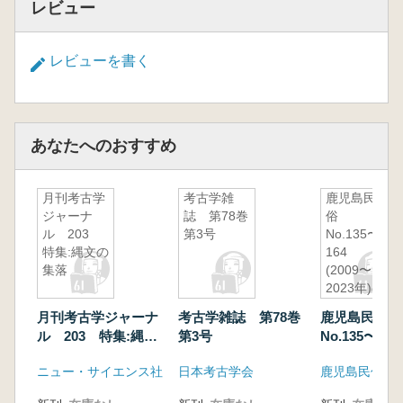
レビュー
レビューを書く
あなたへのおすすめ
月刊考古学
考古学雑
鹿児島民
ジャーナ
誌 第78巻
俗
ル 203
第3号
No.135〜
特集:縄文の
164
集落
(2009〜
2023年)の
うち不揃い
月刊考古学ジャーナ
考古学雑誌 第78巻
鹿児島民俗
16冊セット
ル 203 特集:縄文
第3号
No.135〜16
の集落
(2009〜202
ニュー・サイエンス社
日本考古学会
鹿児島民俗学
ち不揃い16