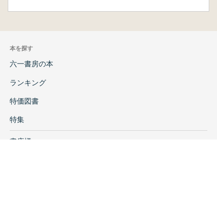
本を探す
六一書房の本
ランキング
特価図書
特集
書店様へ
著者ログイン
会社案内
お問い合わせ
リンク