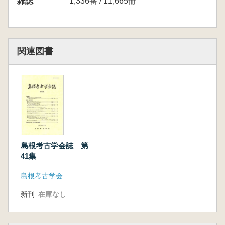
雑誌
1,336番 / 11,665冊
関連図書
島根考古学会誌 第
41集
島根考古学会
新刊
在庫なし