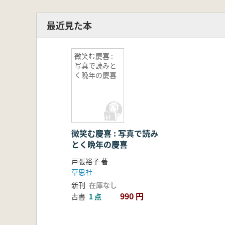
最近見た本
微笑む慶喜 :
写真で読みと
く晩年の慶喜
微笑む慶喜 : 写真で読み
とく晩年の慶喜
戸張裕子 著
草思社
新刊
在庫なし
990 円
古書
1 点