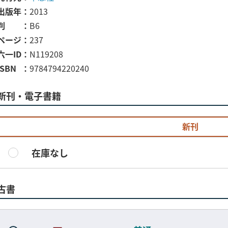
出版年
2013
判
B6
ページ
237
六一ID
N119208
ISBN
9784794220240
新刊・電子書籍
新刊
在庫なし
古書