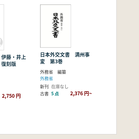
日本外交文書 満州事
 伊藤・井上
変 第3巻
 復刻版
外務省 編纂
外務省
新刊
在庫なし
2,376 円~
古書
5 点
2,750 円