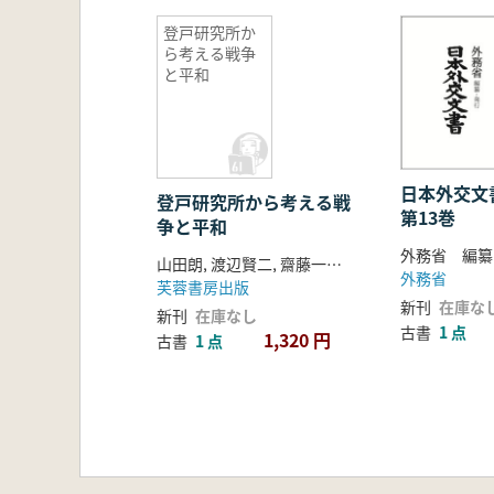
登戸研究所か
ら考える戦争
と平和
日本外交
登戸研究所から考える戦
第13巻
争と平和
外務省 編纂
山田朗, 渡辺賢二, 齋藤一晴 著
外務省
芙蓉書房出版
新刊
在庫な
新刊
在庫なし
古書
1 点
1,320 円
古書
1 点