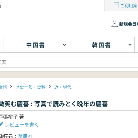
ご利用案
版
新規会員
中国書
韓国書
新刊
歴史一般・史料
近・現代
微笑む慶喜 : 写真で読みとく晩年の慶喜
戸張裕子 著
レビューを書く
発行元
草思社