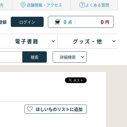
内
店舗情報・アクセス
よくある質問
0
0
登録
点
円
電子書籍
グッズ・他
詳細検索
ほしいものリストに追加