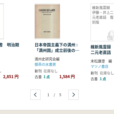
維新風雲録
伊藤・井上二
元老直話 復
刻版
文書 明治期
日本帝国主義下の満州 :
維新風雲録
「満州国」成立前後の経
二元老直話
済研究
満州史研究会編
末松謙澄 編
御茶の水書房
マツノ書店
し
新刊
在庫なし
新刊
在庫なし
2,851 円
1,584 円
古書
1 点
古書
1 点
1
/
5