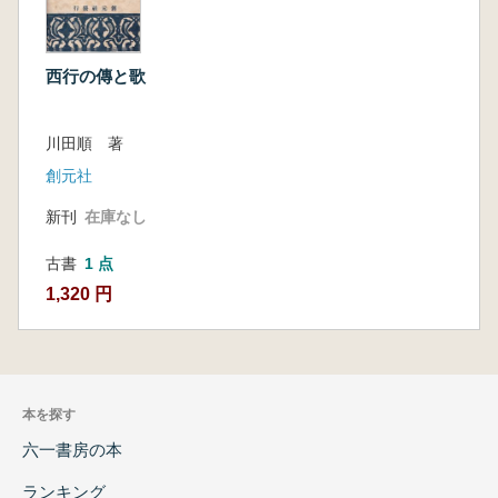
西行の傳と歌
川田順 著
創元社
新刊
在庫なし
古書
1 点
1,320 円
本を探す
六一書房の本
ランキング