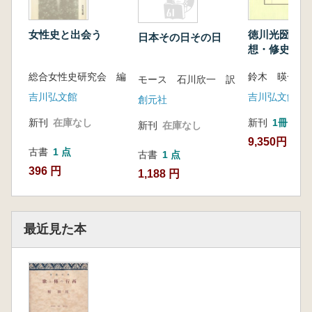
女性史と出会う
徳川光圀の研究
日本その日その日
想・修史・教
総合女性史研究会 編
鈴木 暎一 著
モース 石川欣一 訳
吉川弘文館
吉川弘文館
創元社
新刊
在庫なし
新刊
1冊
新刊
在庫なし
9,350円
古書
1 点
古書
1 点
396 円
1,188 円
最近見た本