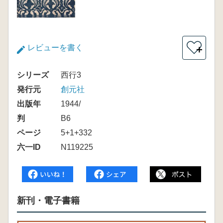
レビューを書く
＋
シリーズ
西行3
発行元
創元社
出版年
1944/
判
B6
ページ
5+1+332
六一ID
N119225
新刊・電子書籍