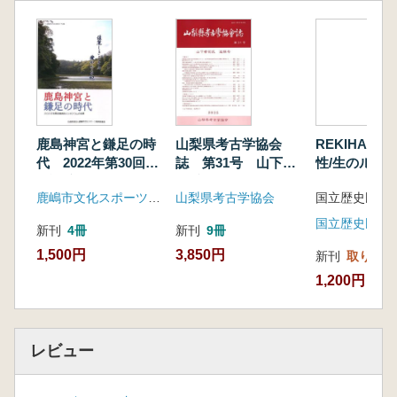
鹿島神宮と鎌足の時
山梨県考古学協会
REKIHAK
代 2022年第30回歴
誌 第31号 山下孝
性/生のルー
史講演会シンポジウ
司氏追悼号
る
鹿嶋市文化スポーツ振興事業団
山梨県考古学協会
ムの成果
新刊
4冊
新刊
9冊
1,500円
3,850円
新刊
取り寄せ
1,200円
レビュー