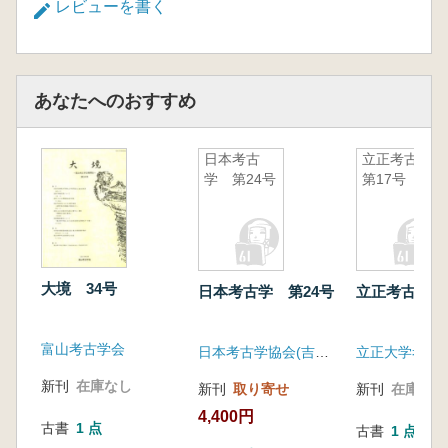
レビューを書く
あなたへのおすすめ
日本考古
立正考古
学 第24号
第17号
大境 34号
日本考古学 第24号
立正考古 第
富山考古学会
日本考古学協会(吉川弘文館)
立正大学考古
新刊
在庫なし
新刊
取り寄せ
新刊
在庫なし
4,400円
古書
1 点
古書
1 点