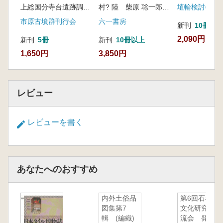
上総国分寺台遺跡調査団 編
村? 陸 柴原 聡一郎 著
埴輪検討会
市原古墳群刊行会
六一書房
新刊
10冊以
2,090円
新刊
5冊
新刊
10冊以上
1,650円
3,850円
レビュー
レビューを書く
あなたへのおすすめ
内外土俗品
第6回石器
図集第7
文化研究交
輯 (編織)
流会 発表