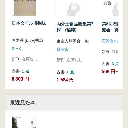
要旨
日本タイル博物誌
内外土俗品図集第7
第6回石器文
輯 (編織)
流会 発表要
阿木香 [ほか]執筆
東京人類學會 編
石器文化研究
INAX
寶雲舎
新刊
在庫なし
新刊
在庫なし
新刊
在庫なし
古書
3 点
古書
1 点
569 円~
古書
1 点
8,800 円
1,584 円
最近見た本