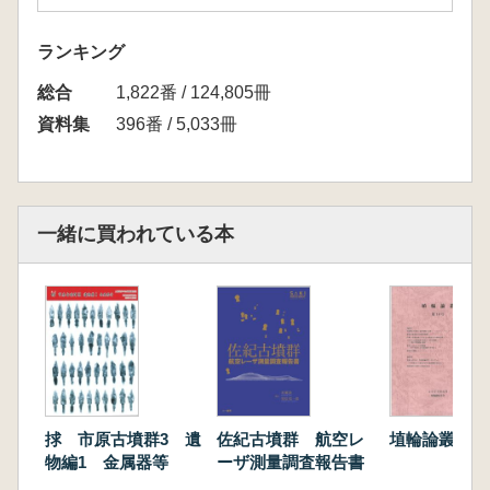
ランキング
総合
1,822番 / 124,805冊
資料集
396番 / 5,033冊
一緒に買われている本
捄 市原古墳群3 遺
佐紀古墳群 航空レ
埴輪論叢 第
物編1 金属器等
ーザ測量調査報告書