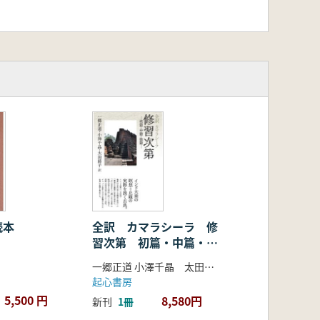
読本
全訳 カマラシーラ 修
習次第 初篇・中篇・後
篇
一郷正道 小澤千晶 太田蕗子 翻訳
起心書房
5,500 円
8,580円
新刊
1冊