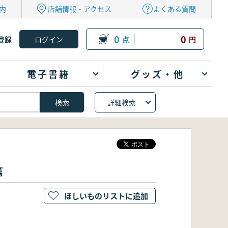
内
店舗情報・アクセス
よくある質問
0
0
登録
点
円
電子書籍
グッズ・他
詳細検索
篇
ほしいものリストに追加