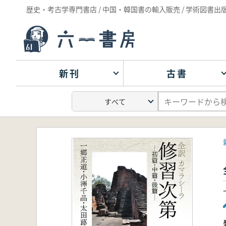
歴史・考古学専門書店 / 中国・韓国書の輸入販売 / 学術図書出
新刊
古書