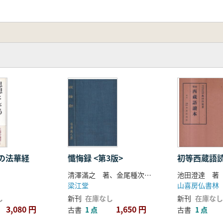
の法華経
懺悔録 <第3版>
初等西蔵語
清澤滿之 著、金尾種次郎 編
池田澄達 著
梁江堂
山喜房仏書林
し
新刊
在庫なし
新刊
在庫なし
3,080 円
1,650 円
古書
1 点
古書
1 点