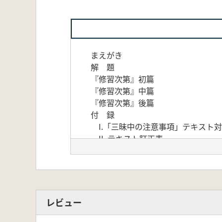
まえがき
解 題
『修習次第』初篇
『修習次第』中篇
『修習次第』後篇
付 録
I.「三昧中の注意事項」テキスト
II. テキスト訂正表
III.引用経典一覧
IV.シノプシス
あとがき
レビュー