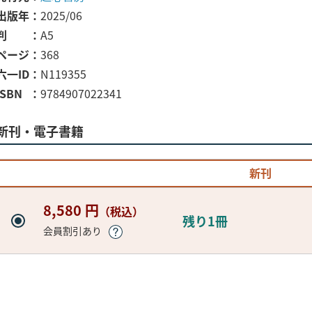
出版年
2025/06
判
A5
ページ
368
六一ID
N119355
ISBN
9784907022341
新刊・電子書籍
新刊
8,580 円
（税込）
残り1冊
会員割引あり