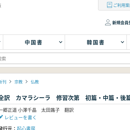
ご利用案
版
新規会員
中国書
韓国書
新刊
宗教
仏教
全訳 カマラシーラ 修習次第 初篇・中篇・後
一郷正道 小澤千晶 太田蕗子 翻訳
レビューを書く
発行元
起心書房