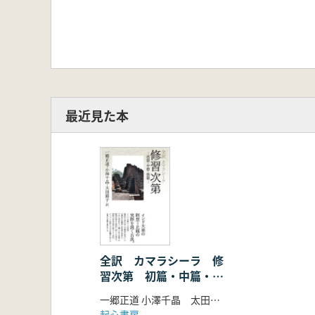
最近見た本
全訳 カマラシーラ 修
習次第 初篇・中篇・後
篇
一郷正道 小澤千晶 太田蕗子 翻訳
起心書房