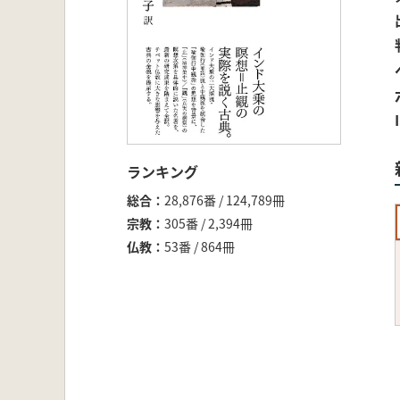
ランキング
総合
28,876番 / 124,789冊
宗教
305番 / 2,394冊
仏教
53番 / 864冊