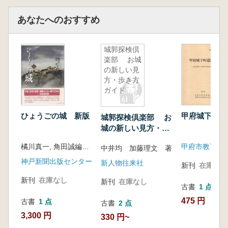
あなたへのおすすめ
城郭探検倶
楽部 お城
の新しい見
方・歩き方
ガイド
ひょうごの城 新版
甲府城下町遺
城郭探検倶楽部 お
城の新しい見方・歩
き方ガイド
橘川真一, 角田誠編 著
中井均 加藤理文 著
神戸新聞出版センター
新人物往来社
新刊
在庫なし
新刊
在庫なし
新刊
在庫なし
古書
1 点
475 円
古書
1 点
古書
2 点
3,300 円
330 円~