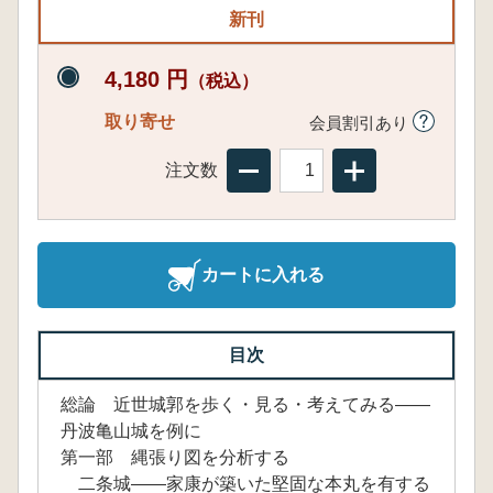
新刊
4,180 円
（税込）
取り寄せ
会員割引あり
注文数
カートに入れる
目次
総論 近世城郭を歩く・見る・考えてみる――
丹波亀山城を例に
第一部 縄張り図を分析する
二条城――家康が築いた堅固な本丸を有する