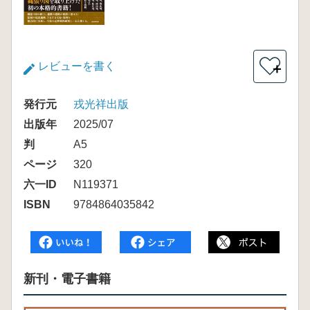
レビューを書く
＋
発行元
戎光祥出版
出版年
2025/07
判
A5
ページ
320
六一ID
N119371
ISBN
9784864035842
新刊・電子書籍