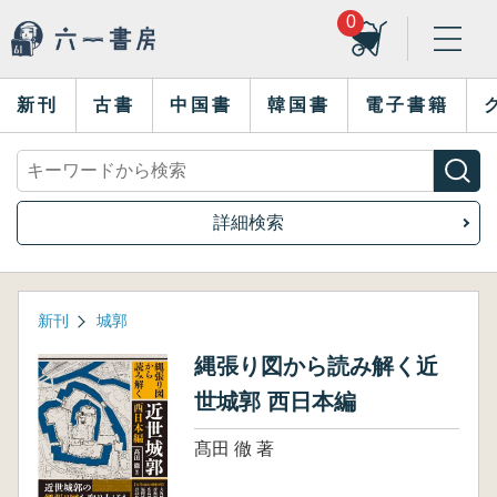
0
新刊
古書
中国書
韓国書
電子書籍
詳細検索
新刊
城郭
縄張り図から読み解く近
世城郭 西日本編
髙田 徹 著