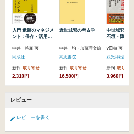
高石垣の城
大洲城――丘陵を塁線に見立てた外郭を有す
る城郭
福岡城――極めて防御性が強い天守曲輪を備
入門 遺跡のマネジメ
近世城郭の考古学
中世城郭の
えた城郭
ント : 保存・活用・
石垣・障子堀
整備のために
空堀群・海城
島原城――武家諸法度発布後に新たに築かれ
中井 將胤 著
中井 均・加藤理文編
?田徹 著
城・城郭類似
た城郭
同成社
高志書院
戎光祥出版
第二部 個別縄張り図集
津城/亀山城/鳥羽城/上野城/彦根城/田辺城/岸
新刊
取り寄せ
新刊
取り寄せ
新刊
取り寄せ
和田城/出石城/龍野城/高取城/和歌山城/新宮城/
2,310円
16,500円
3,960円
米子城/松江城/岡山城/津山城/三原城/徳島城/高
松城/今治城/小倉城/佐賀城/石田城/八代城/臼杵
城/日出城
レビュー
用語解説
レビューを書く