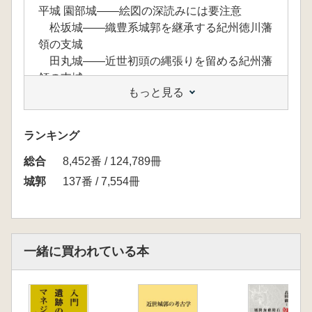
平城 園部城――絵図の深読みには要注意
松坂城――織豊系城郭を継承する紀州徳川藩
領の支城
田丸城――近世初頭の縄張りを留める紀州藩
領の支城
もっと見る
郡山城――豊臣秀長によって築かれた大和国
支配の城郭
大坂城――三期にわたる公儀普請で完成した
ランキング
名城
総合
明石城――天下普請で築かれた明石海峡を守
8,452番 / 124,789冊
護する城郭
城郭
137番 / 7,554冊
赤穂城――近世軍学によって設計された総石
垣の城
篠山城――三つの角馬出によって外縁を固め
た城郭
一緒に買われている本
広島城――太田川河口のデルタ地帯に築かれ
た城郭
福山城――鉄板張りの天守を備えた城郭
丸亀城――支城、廃城、そして居城となった