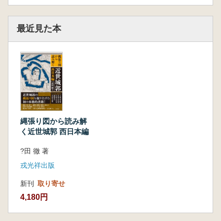
最近見た本
縄張り図から読み解
く近世城郭 西日本編
?田 徹 著
戎光祥出版
新刊
取り寄せ
4,180円