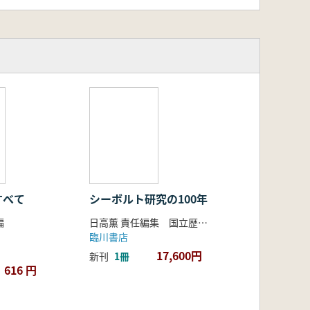
すべて
シーボルト研究の100年
編
日高薫 責任編集 国立歴史民俗博物館 編
臨川書店
17,600円
新刊
1冊
616 円