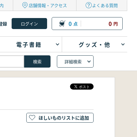
内
店舗情報・アクセス
よくある質問
0
0
登録
点
円
電子書籍
グッズ・他
詳細検索
ほしいものリストに追加