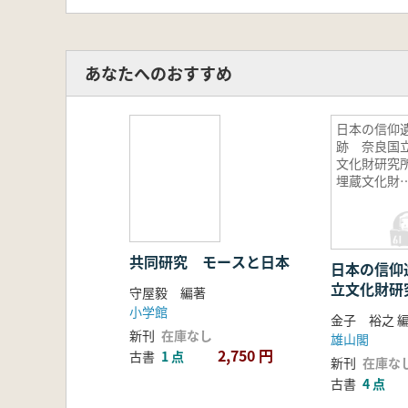
あなたへのおすすめ
日本の信仰
跡 奈良国
文化財研究
埋蔵文化財
修の記録
共同研究 モースと日本
日本の信仰
立文化財研
守屋毅 編著
財研修の記
小学館
金子 裕之 
新刊
在庫なし
雄山閣
2,750 円
古書
1 点
新刊
在庫な
古書
4 点