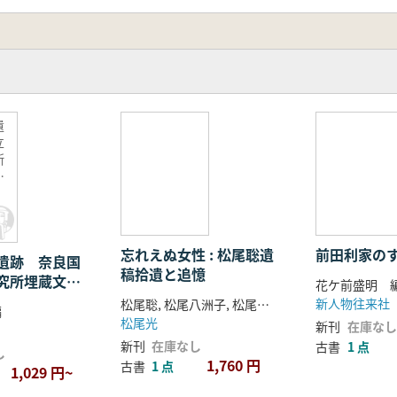
遺
立
所
研
忘れえぬ女性 : 松尾聡遺
前田利家の
遺跡 奈良国
稿拾遺と追憶
究所埋蔵文化
花ケ前盛明 
録
新人物往来社
松尾聡, 松尾八洲子, 松尾光 著
編
松尾光
新刊
在庫なし
新刊
在庫なし
古書
1 点
し
1,760 円
古書
1 点
1,029 円~