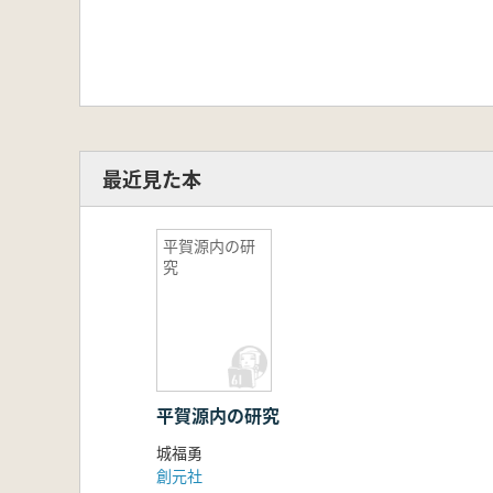
最近見た本
平賀源内の研
究
平賀源内の研究
城福勇
創元社