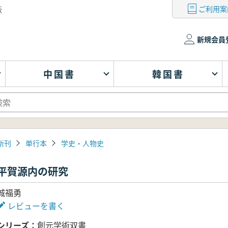
ご利用案
版
新規会員
中国書
韓国書
新刊
単行本
学史・人物史
平賀源内の研究
城福勇
レビューを書く
シリーズ
創元学術双書