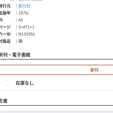
発行元
創元社
出版年
1976/
判
A5
ページ
5+471+1
六一ID
N119391
付属品
箱
新刊・電子書籍
新刊
在庫なし
古書