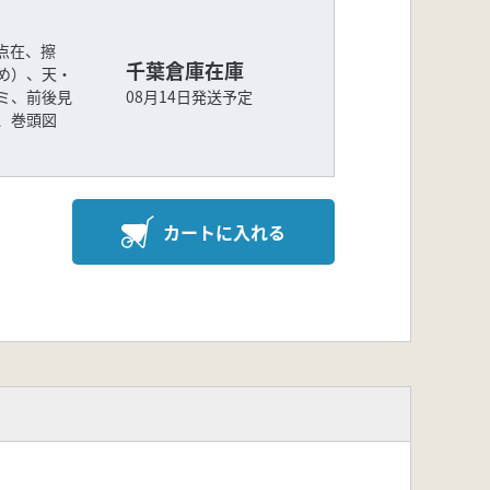
点在、擦
千葉倉庫在庫
め）、天・
ミ、前後見
08月14日発送予定
、巻頭図
。
カートに入れる