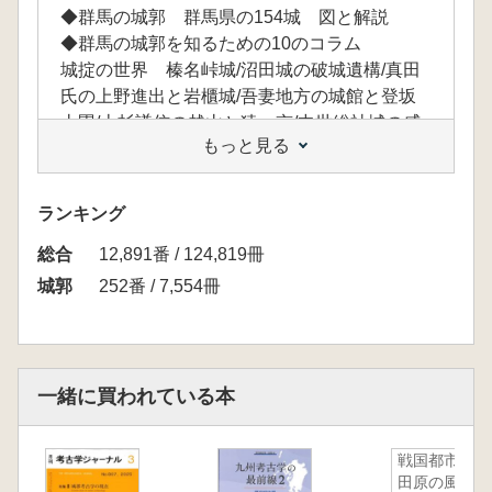
◆群馬の城郭 群馬県の154城 図と解説
◆群馬の城郭を知るための10のコラム
城掟の世界 榛名峠城/沼田城の破城遺構/真田
氏の上野進出と岩櫃城/吾妻地方の城館と登坂
土塁/上杉謙信の越山と猿ヶ京/中世総社城の威
もっと見る
信財/技巧的な構造をもつ古代豪族の館/武田信
玄と箕輪城落城/上州にもあった畝堀の城 丹
生東城/群馬県の城郭研究は福島武雄から始ま
ランキング
る
総合
参考文献・出典一覧
12,891番 / 124,819冊
あとがき
城郭
252番 / 7,554冊
執筆者紹介
城郭名索引
一緒に買われている本
戦国都市小
田原の風景