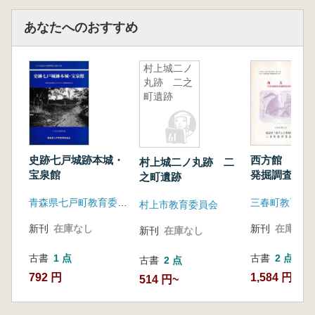
あなたへのおすすめ
村上城二ノ
丸跡 二之
町遺跡
史跡七戸城跡本城・
西方館 中世
村上城二ノ丸跡 二
宝泉館
発掘調査報告
之町遺跡
青森県七戸町教育委員会
三春町教育委
村上市教育委員会
新刊
在庫なし
新刊
在庫なし
新刊
在庫なし
古書
1 点
古書
2 点
古書
2 点
792 円
1,584 円~
514 円~