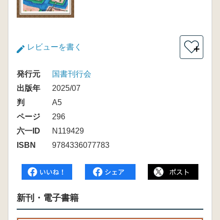
レビューを書く
＋
発行元
国書刊行会
出版年
2025/07
判
A5
ページ
296
六一ID
N119429
ISBN
9784336077783
新刊・電子書籍