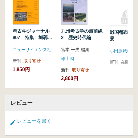
考古学ジャーナル
九州考古学の最前線
戦国都市小田
807 特集 城郭考
2 歴史時代編
景
古学の現在
ニューサイエンス社
宮本 一夫 編集
雄山閣
新刊
取り寄せ
新刊
在庫なし
1,850円
新刊
取り寄せ
2,860円
レビュー
レビューを書く