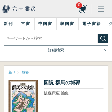
0
新刊
古書
中国書
韓国書
電子書籍
詳細検索
新刊
城郭
図説 群馬の城郭
飯森康広 編集