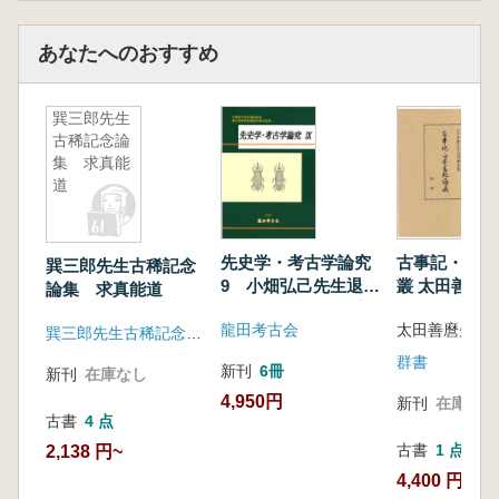
あなたへのおすすめ
巽三郎先生
古稀記念論
集 求真能
道
先史学・考古学論究
古事記・日本
巽三郎先生古稀記念
9 小畑弘己先生退任
叢 太田善麿先生追悼
論集 求真能道
記念・考古学研究室
論文集
龍田考古会
創設50周年記念
巽三郎先生古稀記念論集刊行会 歴文堂書房
群書
新刊
6冊
新刊
在庫なし
4,950円
新刊
在庫なし
古書
4 点
古書
1 点
2,138 円~
4,400 円