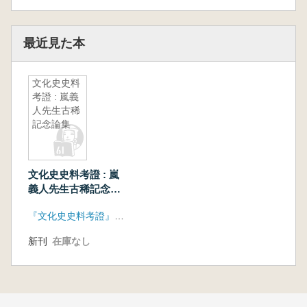
最近見た本
文化史史料
考證 : 嵐義
人先生古稀
記念論集
文化史史料考證 : 嵐
義人先生古稀記念論
集
『文化史史料考證』刊行委員会(国学院大学 アーツアンドクラフツ)
新刊
在庫なし