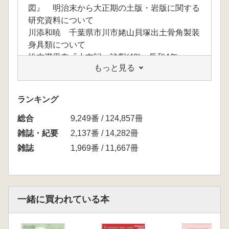
図』 明治末から大正期の土版・岩版に関する
研究資料について
川添和暁 千葉県市川市姥山貝塚出土骨角製装
身具類について
松本満里奈『小右記』註釈(40) 長和4年
もっと見る
(1015)閏6月1・2日条
伊藤実 <私の古代学>(36)考古学とともに
近藤好和 『江家次第』にみる朝廷儀礼の式次
ランキング
第(17)大嘗会(十二)
総合
國下多美樹 <海外調査探訪〉(6)海外調査の楽
9,249番 / 124,857冊
しさ
雑誌・紀要
2,137番 / 14,282冊
川添和暁 愛知県田原市伊川津貝塚出土骨角製
雑誌
1,969番 / 11,667冊
装身具類について
一緒に買われている本