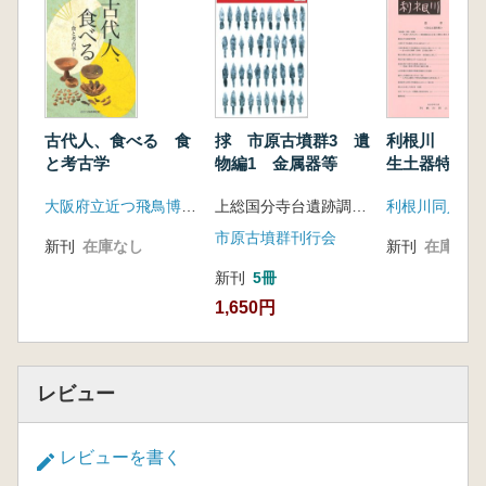
古代人、食べる 食
捄 市原古墳群3 遺
利根川 第4
と考古学
物編1 金属器等
生土器特集
大阪府立近つ飛鳥博物館
上総国分寺台遺跡調査団 編
利根川同人
市原古墳群刊行会
新刊
在庫なし
新刊
在庫なし
新刊
5冊
1,650円
レビュー
レビューを書く