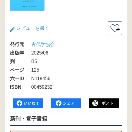
レビューを書く
＋
発行元
古代学協会
出版年
2025/06
判
B5
ページ
125
六一ID
N119456
ISBN
00459232
新刊・電子書籍