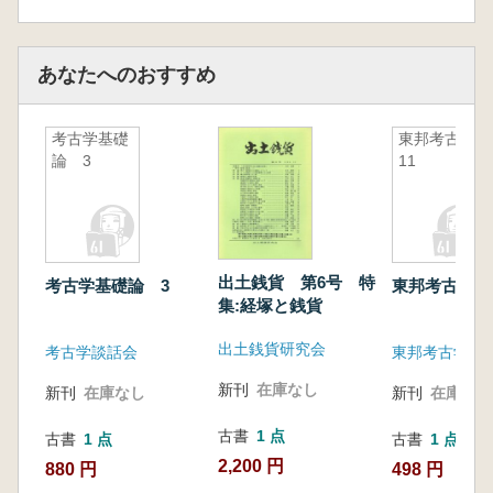
あなたへのおすすめ
考古学基礎
東邦考古
論 3
11
出土銭貨 第6号 特
考古学基礎論 3
東邦考古 11
集:経塚と銭貨
出土銭貨研究会
考古学談話会
東邦考古学研
新刊
在庫なし
新刊
在庫なし
新刊
在庫なし
古書
1 点
古書
1 点
古書
1 点
2,200 円
880 円
498 円