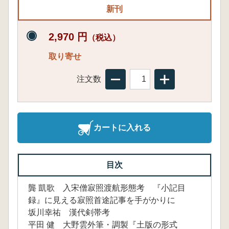
新刊
2,970 円
（税込）
取り寄せ
注文数
カートに入れる
目次
龔 凱歌 入宋僧寂照渡航形態考 『小記目
録』に見える寂照首途記事を手がかりに
坂川幸祐 漢代剣帯考
平田 健 大野雲外筆・調製『土版の形式