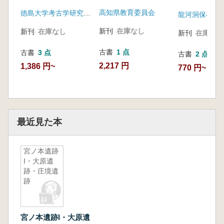
高知県教育委員会
徳島大学考古学研究室 徳島県海部郡海南町教育委員会
龍河洞保存会
新刊
在庫なし
新刊
在庫なし
新刊
在庫なし
古書
1 点
古書
3 点
古書
2 点
2,217 円
1,386 円~
770 円~
最近見た本
宮ノ本遺跡
I・大原遺
跡・庄境遺
跡
宮ノ本遺跡I・大原遺