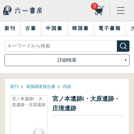
0
新刊
古書
中国書
韓国書
電子書籍
詳細検索
新刊
発掘調査報告書
四国
宮ノ本遺跡I・大原遺跡・
宮ノ本遺跡I・大
原遺跡・庄境遺跡
庄境遺跡