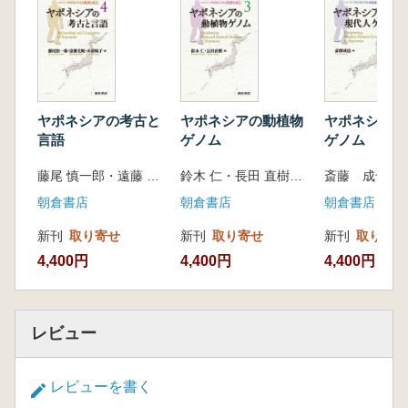
ヤポネシアの考古と
ヤポネシアの動植物
ヤポネシアの
言語
ゲノム
ゲノム
藤尾 慎一郎・遠藤 光暁・木部 暢子 編
鈴木 仁・長田 直樹 編
斎藤 成也 編
朝倉書店
朝倉書店
朝倉書店
新刊
取り寄せ
新刊
取り寄せ
新刊
取り寄せ
4,400円
4,400円
4,400円
レビュー
レビューを書く