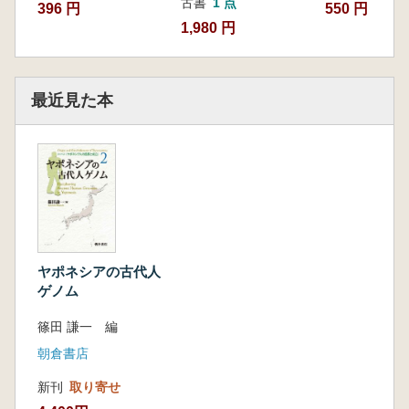
古書
1 点
396 円
550 円
1,980 円
最近見た本
ヤポネシアの古代人
ゲノム
篠田 謙一 編
朝倉書店
新刊
取り寄せ