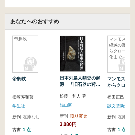
あなたへのおすすめ
帝釈峡
マンモス :
絶滅の謎か
らクローン
化まで
日本列島人類史の起
帝釈峡
マンモス : 
源 「旧石器の狩
からクローン
人」たちの挑戦と葛
松藤 和人 著
藤
松崎寿和著
福田正己 著
雄山閣
学生社
誠文堂新光社
新刊
取り寄せ
新刊
在庫なし
新刊
在庫なし
3,080円
古書
1 点
古書
1 点