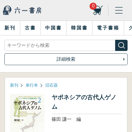
0
新刊
古書
中国書
韓国書
電子書籍
詳細検索
新刊
単行本
旧石器
ヤポネシアの古代人ゲノ
ム
篠田 謙一 編