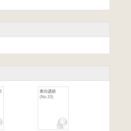
3
東向遺跡
(No.33)