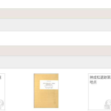
遺
神成松遺跡第
地点