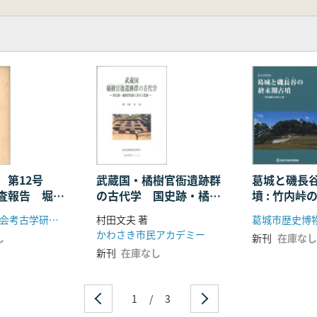
 第12号
武蔵国・橘樹官衙遺跡群
葛城と磯長
査報告 堀之
の古代学 国史跡・橘樹
墳 : 竹内峠
日誌
郡衙跡と影向寺遺跡
明治大学学生会考古学研究会
村田文夫 著
葛城市歴史博
かわさき市民アカデミー
し
新刊
在庫なし
新刊
在庫なし
1
/
3