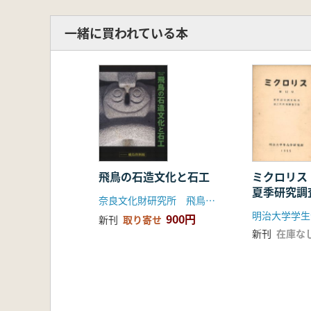
一緒に買われている本
飛鳥の石造文化と石工
ミクロリス
夏季研究調
奈良文化財研究所 飛鳥資料館
内貝塚調査
900円
新刊
取り寄せ
新刊
在庫な