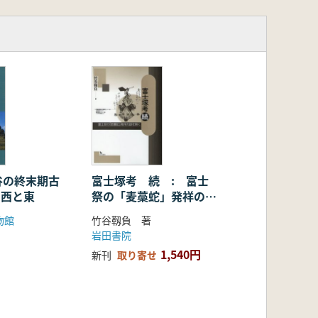
谷の終末期古
富士塚考 続 : 富士
の西と東
祭の「麦藁蛇」発祥の謎
を解く
物館
竹谷靱負 著
岩田書院
1,540円
新刊
取り寄せ