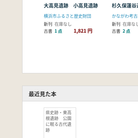
大高見遺跡 小高見遺跡
杉久保蓮谷
横浜市ふるさと歴史財団
かながわ考古
新刊
在庫なし
新刊
在庫な
1,821 円
古書
1 点
古書
2 点
最近見た本
県史跡・東高
根遺跡 公園
に眠る古代遺
跡