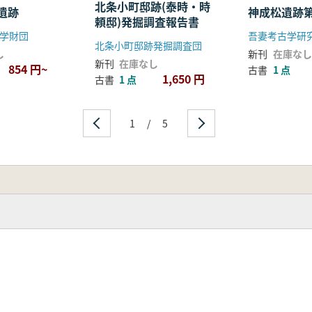
北条小町邸跡(泰時・時
遺跡
神成松遺跡第
頼邸)発掘調査報告書
学財団
吾妻考古学研
北条小町邸跡発掘調査団
し
新刊
在庫なし
新刊
在庫なし
854 円~
古書
1 点
1,650 円
古書
1 点
1
/
5