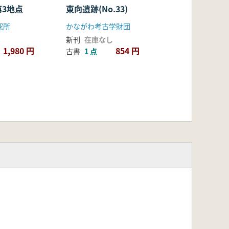
3地点
東向遺跡(No.33)
究所
かながわ考古学財団
新刊
在庫なし
1,980 円
854 円
古書
1 点