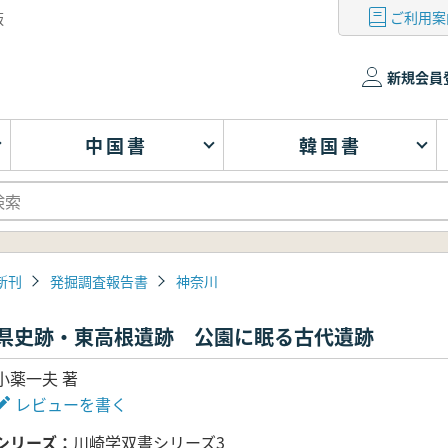
ご利用案
版
新規会員
中国書
韓国書
新刊
発掘調査報告書
神奈川
県史跡・東高根遺跡 公園に眠る古代遺跡
小薬一夫 著
レビューを書く
シリーズ
川崎学双書シリーズ3