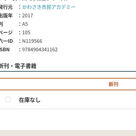
発行元
かわさき市民アカデミー
出版年
2017
判
A5
ページ
105
六一ID
N119566
ISBN
9784904341162
新刊・電子書籍
新刊
在庫なし