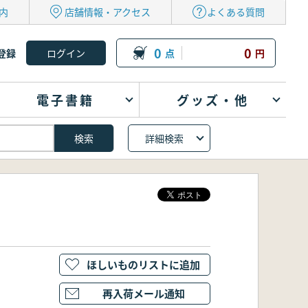
内
店舗情報・アクセス
よくある質問
0
0
登録
点
円
電子書籍
グッズ・他
詳細検索
ほしいものリストに追加
再入荷メール通知