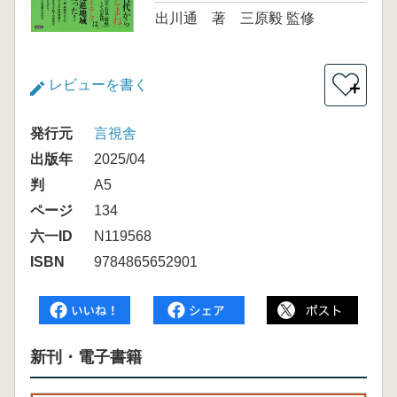
出川通 著 三原毅 監修
レビューを書く
＋
発行元
言視舎
出版年
2025/04
判
A5
ページ
134
六一ID
N119568
ISBN
9784865652901
新刊・電子書籍