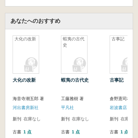
あなたへのおすすめ
大化の改新
蝦夷の古代
古事記
史
大化の改新
蝦夷の古代史
古事記
海音寺潮五郎 著
工藤雅樹 著
倉野憲司校注
河出書房新社
平凡社
岩波書店
新刊
在庫なし
新刊
在庫なし
新刊
在庫なし
古書
1 点
古書
1 点
古書
1 点