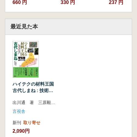
660 円
330 円
237 円
最近見た本
ハイテクの材料王国
古代しまね : 技術の
源流と未来を出雲・
出川通 著 三原毅 監修
石見・隠岐にさぐる
言視舎
新刊
取り寄せ
2,090円