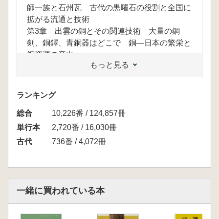
師一族と石州瓦 古代の黒曜石の役割と全国に
拡がる流通と技術
第3章 出雲の銅とその関連技術 大量の銅
剣、銅鐸、青銅器はどこで 銅—日本の繁栄と
銅資源の産出
もっと見る
第4章 石見の銀と世界の仕組みを変えた流
通 銀のグローバル価値と日本の銀鉱山
第5章 出雲(・石見)の砂鉄から日本刀まで
ランキング
たたら製鉄から玉鋼へ 「たたら製鉄」は日本
総合
独自の技術革新
10,226番 / 124,857冊
単行本
2,720番 / 16,030冊
古代
736番 / 4,072冊
一緒に買われている本