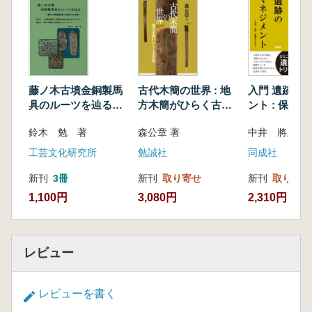
藤ノ木古墳金銅製馬
古代木簡の世界 : 地
入門 遺跡の
具のルーツを辿る
方木簡がひらく古代
ント : 保存
韓日の精密鋳造と毛
史
整備のために
鈴木 勉 著
森公章 著
中井 將胤 著
彫りの技術
工芸文化研究所
勉誠社
同成社
新刊
3冊
新刊
取り寄せ
新刊
取り寄せ
1,100円
3,080円
2,310円
レビュー
レビューを書く